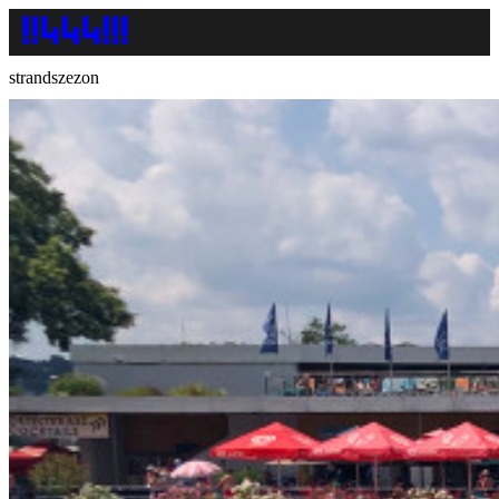
strandszezon