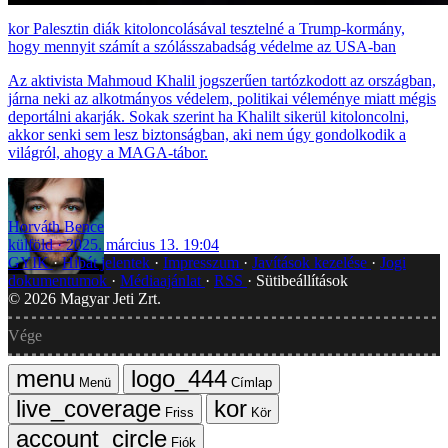
Palesztin diák kitoloncolásával tesztelné a Trump-kormány,
hogy mennyit számít a szólásszabadság védelme az USA-ban
Az aktivista Mahmoud Khalil jogszerűen tartózkodott az országban,
járna neki az alkotmányos védelem, politikai véleménye miatt mégis
deportálni akarják. Sokak szerint ha Khalilt sikerül kitoloncolni,
akkor senki sem lesz biztonságban, aki nem úgy gondolkodik a
világról, ahogy a MAGA-tábor.
Horváth Bence
külföld
2025. március 13. 19:04
GYIK
Hibát jelentek
Impresszum
Javítások kezelése
Jogi
dokumentumok
Médiaajánlat
RSS
Sütibeállítások
©
2026
Magyar Jeti Zrt.
Vége
Menü
Címlap
Friss
Kör
Fiók