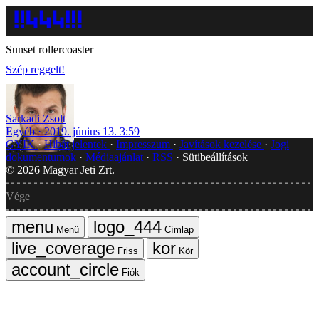
Sunset rollercoaster
Szép reggelt!
Sarkadi Zsolt
Egyéb
2019. június 13. 3:59
GYIK
Hibát jelentek
Impresszum
Javítások kezelése
Jogi
dokumentumok
Médiaajánlat
RSS
Sütibeállítások
©
2026
Magyar Jeti Zrt.
Vége
Menü
Címlap
Friss
Kör
Fiók