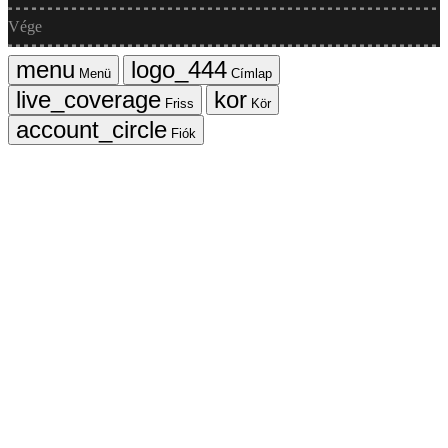
Vége
Menü
Címlap
Friss
Kör
Fiók