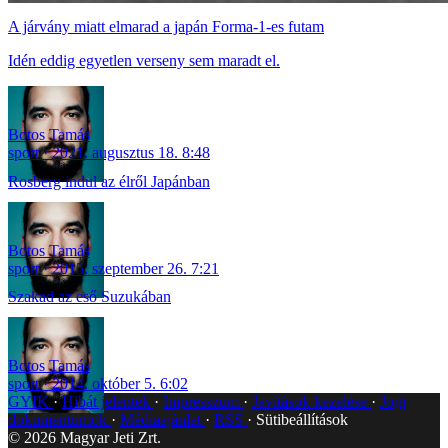
A járvány miatt elmarad a japán Forma-1-es futam
Idén eddig egyetlen verseny sem maradt el.
Botos Tamás
sport
2021. augusztus 18. 8:48
Rosberg indul az élről Japánban
Botos Tamás
sport
2015. szeptember 26. 7:21
Szakad az eső Suzukában
Botos Tamás
sport
2014. október 5. 6:02
GYIK
Hibát jelentek
Impresszum
Javítások kezelése
Jogi
dokumentumok
Médiaajánlat
RSS
Sütibeállítások
©
2026
Magyar Jeti Zrt.