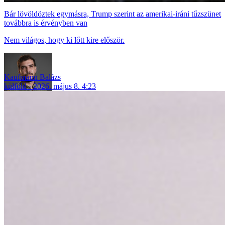
Bár lövöldöztek egymásra, Trump szerint az amerikai-iráni tűzszünet
továbbra is érvényben van
Nem világos, hogy ki lőtt kire először.
Kaufmann Balázs
külföld
2026. május 8. 4:23