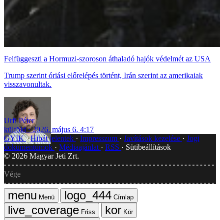
Felfüggeszti a Hormuzi-szoroson áthaladó hajók védelmét az USA
Trump szerint óriási előrelépés történt, Irán szerint az amerikaiak
visszavonultak.
Urfi Péter
külföld
2026. május 6. 4:17
GYIK
Hibát jelentek
Impresszum
Javítások kezelése
Jogi
dokumentumok
Médiaajánlat
RSS
Sütibeállítások
©
2026
Magyar Jeti Zrt.
Vége
Menü
Címlap
Friss
Kör