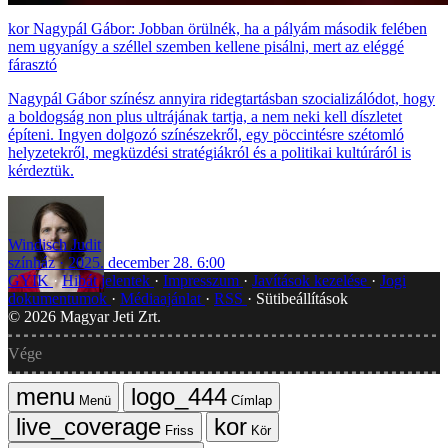
Nagypál Gábor: Jobban örülnék, ha a pályám második felében
nem ugyanígy a széllel szemben kellene pisálni, mert az eléggé
fárasztó
Nagypál Gábor színész annyira ridegtartásban szocializálódot, hogy
a boldogság non plus ultrájának tartja, a nem neki kell díszletet
építeni. Ingyen dolgozó színészekről, egy pöccintésre szétomló
helyzetekről, megküzdési stratégiákról és a politikai kultúráról is
kérdeztük.
Windisch Judit
színház
2025. december 28. 6:00
GYIK
Hibát jelentek
Impresszum
Javítások kezelése
Jogi
dokumentumok
Médiaajánlat
RSS
Sütibeállítások
©
2026
Magyar Jeti Zrt.
Vége
Menü
Címlap
Friss
Kör