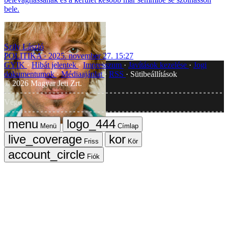
bele.
Szily László
POLITIKA
2025. november 27. 15:27
GYIK
Hibát jelentek
Impresszum
Javítások kezelése
Jogi
dokumentumok
Médiaajánlat
RSS
Sütibeállítások
©
2026
Magyar Jeti Zrt.
Vége
Menü
Címlap
Friss
Kör
Fiók