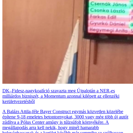
DK–Fidesz-nagykoalíció szavazta meg Újpalotán a NER-es
milliárdos bizniszét, a Momentum azonnal kilépett az ellenzéki
kerületvezetésből
A Balázs Attila-féle Bayer Construct egymás közvetlen közelébe
építene 9-18 emeletes betontornyokat, 3000 vagy még több új autót
zúdítva a Pólus Center amúgy is túlzsúfolt környékére. A
megállapodás arra kell nekik, hogy minél hamarabb
belevághassanak és a kerület később már semmibe se szólhasson