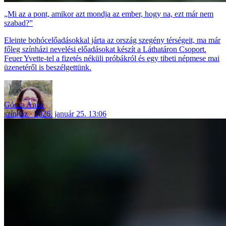
„Mi az a pont, amikor azt mondja az ember, hogy na, ezt már nem
szabad?”
Eleinte bohócelőadásokkal járta az ország szegény térségeit, ma már
főleg színházi nevelési előadásokat készít a Láthatáron Csoport.
Feuer Yvette-tel a fizetés néküli próbákról és egy tibeti népmese mai
üzenetéről is beszélgettünk.
Gócza Anita
színház
2026. január 25. 13:06