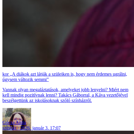
„A diákok azt látják a szüleiken is, hogy nem érdemes ugrálni,
úgysem változik semmi”
Vannak olyan megaláztatások, amelyeket jobb lenyelni? Miért nem
kell mindig pozitívnak lenni? Takács Gáborral, a Káva vezetőjével
beszélgettünk az iskolásoknak szóló színházról.
Gócza Anita
színház
2026. január 3. 17:07