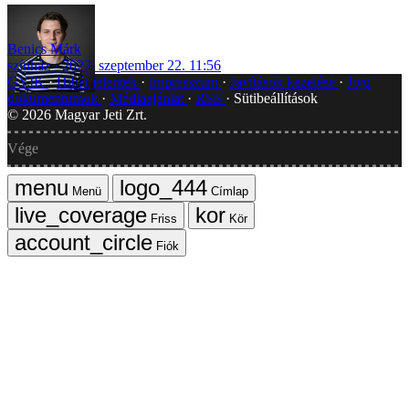
Benics Márk
színház
2022. szeptember 22. 11:56
GYIK
Hibát jelentek
Impresszum
Javítások kezelése
Jogi
dokumentumok
Médiaajánlat
RSS
Sütibeállítások
©
2026
Magyar Jeti Zrt.
Vége
Menü
Címlap
Friss
Kör
Fiók