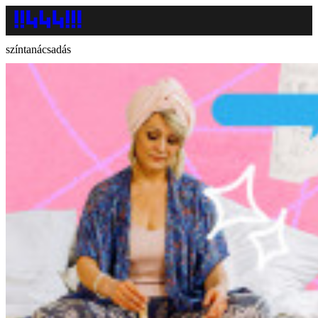
színtanácsadás