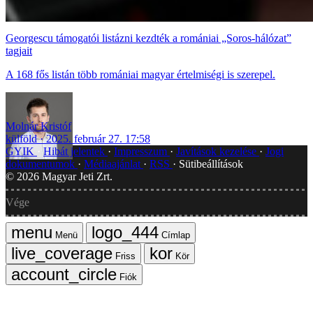
Georgescu támogatói listázni kezdték a romániai „Soros-hálózat”
tagjait
A 168 fős listán több romániai magyar értelmiségi is szerepel.
Molnár Kristóf
külföld
2025. február 27. 17:58
GYIK
Hibát jelentek
Impresszum
Javítások kezelése
Jogi
dokumentumok
Médiaajánlat
RSS
Sütibeállítások
©
2026
Magyar Jeti Zrt.
Vége
Menü
Címlap
Friss
Kör
Fiók