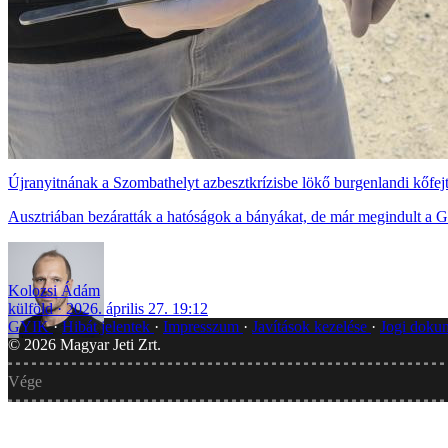
Újranyitnának a Szombathelyt azbesztkrízisbe lökő burgenlandi kőfejt
Ausztriában bezáratták a hatóságok a bányákat, de már megindult a G
Kolozsi Ádám
külföld
2026. április 27. 19:12
GYIK
Hibát jelentek
Impresszum
Javítások kezelése
Jogi dok
©
2026
Magyar Jeti Zrt.
Vége