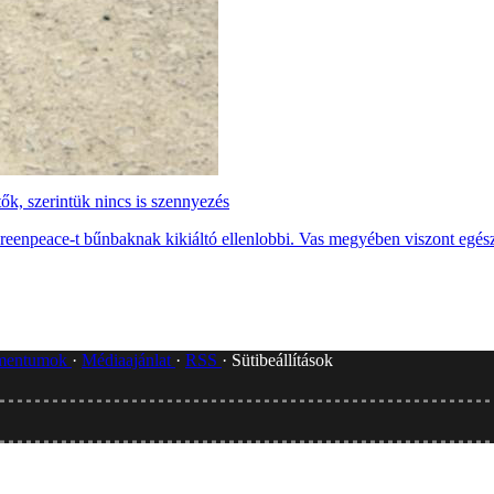
ők, szerintük nincs is szennyezés
reenpeace-t bűnbaknak kikiáltó ellenlobbi. Vas megyében viszont egés
umentumok
Médiaajánlat
RSS
Sütibeállítások