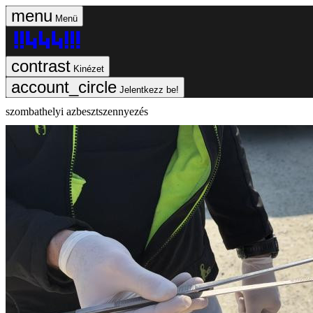
Menü
Kinézet
Jelentkezz be!
szombathelyi azbesztszennyezés