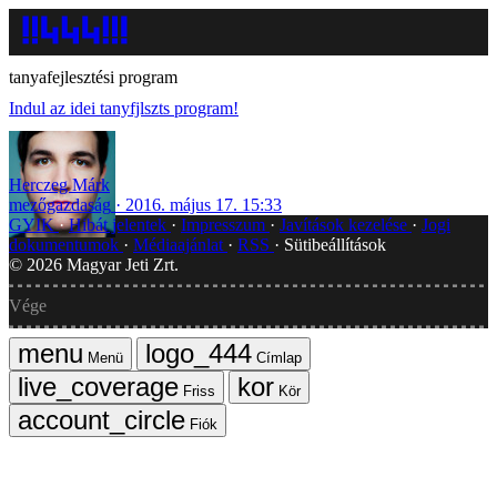
tanyafejlesztési program
Indul az idei tanyfjlszts program!
Herczeg Márk
mezőgazdaság
2016. május 17. 15:33
GYIK
Hibát jelentek
Impresszum
Javítások kezelése
Jogi
dokumentumok
Médiaajánlat
RSS
Sütibeállítások
©
2026
Magyar Jeti Zrt.
Vége
Menü
Címlap
Friss
Kör
Fiók