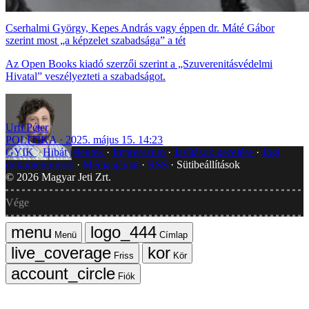
Cserhalmi György, Kepes András vagy éppen dr. Máté Gábor
szerint most „a képzelet szabadsága” a tét
Az Open Books kiadó szerzői szerint a „Szuverenitásvédelmi
Hivatal” veszélyezteti a szabadságot.
Urfi Péter
POLITIKA
2025. május 15. 14:23
GYIK
Hibát jelentek
Impresszum
Javítások kezelése
Jogi
dokumentumok
Médiaajánlat
RSS
Sütibeállítások
©
2026
Magyar Jeti Zrt.
Vége
Menü
Címlap
Friss
Kör
Fiók