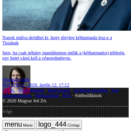
Napok múlva derülhet ki, hogy tényleg kétharmada lesz-e a
Tiszának
Igen, ha csak néhány mandátumon múlik a (kétharmados) többség,
egy hetet várni kell a végeredményre.
Windisch Judit
POLITIKA
2026. április 12. 17:12
GYIK
Hibát jelentek
Impresszum
Javítások kezelése
Jogi
dokumentumok
Médiaajánlat
RSS
Sütibeállítások
©
2026
Magyar Jeti Zrt.
Vége
Menü
Címlap