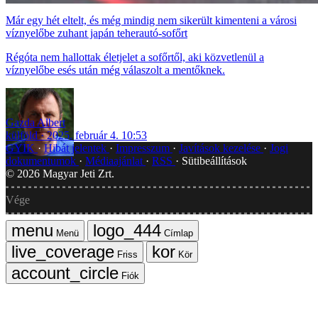
Már egy hét eltelt, és még mindig nem sikerült kimenteni a városi
víznyelőbe zuhant japán teherautó-sofőrt
Régóta nem hallottak életjelet a sofőrtől, aki közvetlenül a
víznyelőbe esés után még válaszolt a mentőknek.
Gazda Albert
külföld
2025. február 4. 10:53
GYIK
Hibát jelentek
Impresszum
Javítások kezelése
Jogi
dokumentumok
Médiaajánlat
RSS
Sütibeállítások
©
2026
Magyar Jeti Zrt.
Vége
Menü
Címlap
Friss
Kör
Fiók