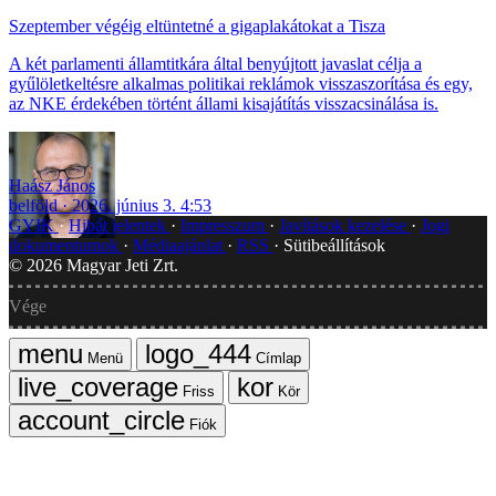
Szeptember végéig eltüntetné a gigaplakátokat a Tisza
A két parlamenti államtitkára által benyújtott javaslat célja a
gyűlöletkeltésre alkalmas politikai reklámok visszaszorítása és egy,
az NKE érdekében történt állami kisajátítás visszacsinálása is.
Haász János
belföld
2026. június 3. 4:53
GYIK
Hibát jelentek
Impresszum
Javítások kezelése
Jogi
dokumentumok
Médiaajánlat
RSS
Sütibeállítások
©
2026
Magyar Jeti Zrt.
Vége
Menü
Címlap
Friss
Kör
Fiók