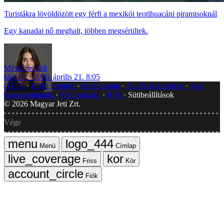
Turistákra lövöldözött egy férfi a mexikói teotihuacáni piramisoknál
Egy kanadai nő meghalt, többen megsérültek.
Mészáros Juli
külföld
2026. április 21. 8:05
GYIK
Hibát jelentek
Impresszum
Javítások kezelése
Jogi
dokumentumok
Médiaajánlat
RSS
Sütibeállítások
©
2026
Magyar Jeti Zrt.
Vége
Menü
Címlap
Friss
Kör
Fiók