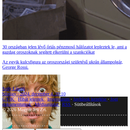
30 országban jelen lévő óriás pénzmosó hálózatot lepleztek le, ami a
gazdag oroszoknak segített elkerülni a szankciókat
Az egyik kulcsfigura az oroszországi születésű ukrán állampolgár,
George Rossi.
Szily László
bűnügy
2024. december 4. 20:10
GYIK
Hibát jelentek
Impresszum
Javítások kezelése
Jogi
dokumentumok
Médiaajánlat
RSS
Sütibeállítások
©
2026
Magyar Jeti Zrt.
Vége