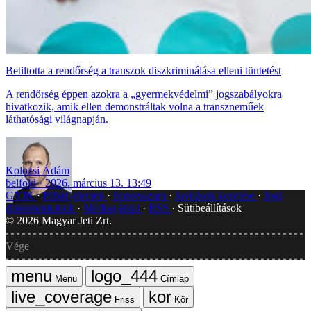
Betiltotta a rendőrség a transzok diszkriminálása elleni tüntetést
A rendőrség éppen azokra a „gyermekvédelmi” jogszabályokra
hivatkozik, amik ellen demonstráltak volna a transzneműek
láthatósági világnapján.
Kolozsi Ádám
belföld
2026. március 13. 13:49
GYIK
Hibát jelentek
Impresszum
Javítások kezelése
Jogi
dokumentumok
Médiaajánlat
RSS
Sütibeállítások
©
2026
Magyar Jeti Zrt.
Vége
Menü
Címlap
Friss
Kör