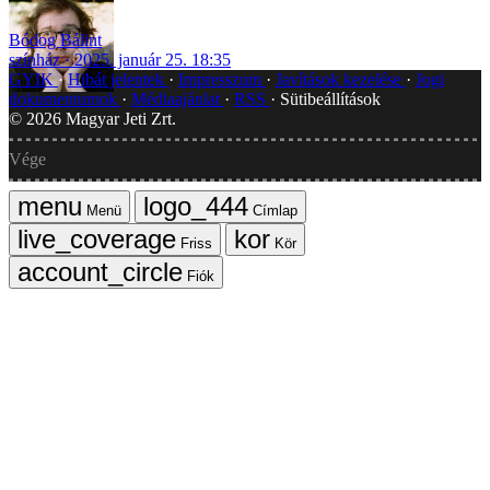
Bódog Bálint
színház
2025. január 25. 18:35
GYIK
Hibát jelentek
Impresszum
Javítások kezelése
Jogi
dokumentumok
Médiaajánlat
RSS
Sütibeállítások
©
2026
Magyar Jeti Zrt.
Vége
Menü
Címlap
Friss
Kör
Fiók