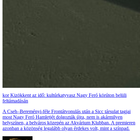
Kizökkent az idő: kultúrkatyvasz Nagy Feró körúton belüli
feltámadásán
A Cseh–Bereményi-féle Frontátvonulás után a Sicc társulat tagjai
most Nagy Feró Hamletjét dolgozták újra, nem is akármilyen
helyszínen, a belváros közepén az Akvárium Klubban. A premieren
azonban a közönség legalább olyan érdekes volt, mint a színpad.