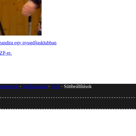
zandira egy nyugdíjasklubban
ZP-re.
umentumok
Médiaajánlat
RSS
Sütibeállítások