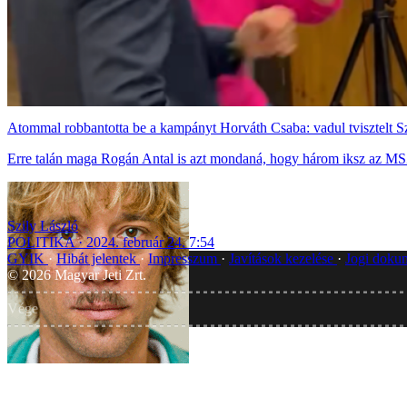
Atommal robbantotta be a kampányt Horváth Csaba: vadul tvisztelt S
Erre talán maga Rogán Antal is azt mondaná, hogy három iksz az MS
Szily László
POLITIKA
2024. február 24. 7:54
GYIK
Hibát jelentek
Impresszum
Javítások kezelése
Jogi dok
©
2026
Magyar Jeti Zrt.
Vége