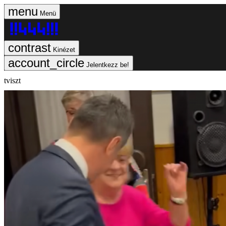
Menü
Kinézet
Jelentkezz be!
tviszt