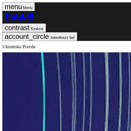
Menü
Kinézet
Jelentkezz be!
Ukrainska Pravda