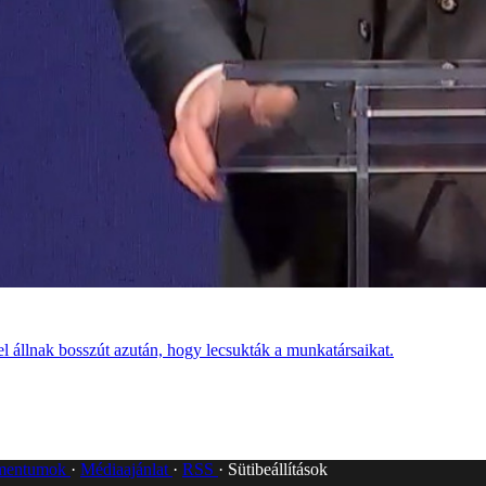
l állnak bosszút azután, hogy lecsukták a munkatársaikat.
umentumok
Médiaajánlat
RSS
Sütibeállítások