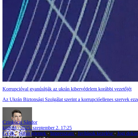
Korrupcióval gyanúsítják az ukrán kibervédelem korábbi vezetőjét
Az Ukrán Biztonsági Szolgálat szerint a korrupcióellenes szervek ezze
Czinkóczi Sándor
külföld
2025. szeptember 2. 17:25
GYIK
Hibát jelentek
Impresszum
Javítások kezelése
Jogi dok