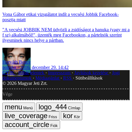
Vona Gábor etikai vizsgálatot indít a vecsési Jobbik Facebook-
posztja miatt
"A vecsési JOBBIK NEM üdvözli a zsidóságot a hanuka (vagy mi a
f sz) alkalmából!", üzenték meg Facebookon, a pártelnök szerint
ilyesminek nincs helye a pártban.
Horváth Bence
politika
2016. december 29. 14:42
GYIK
Hibát jelentek
Impresszum
Javítások kezelése
Jogi
dokumentumok
Médiaajánlat
RSS
Sütibeállítások
©
2026
Magyar Jeti Zrt.
Vége
Menü
Címlap
Friss
Kör
Fiók