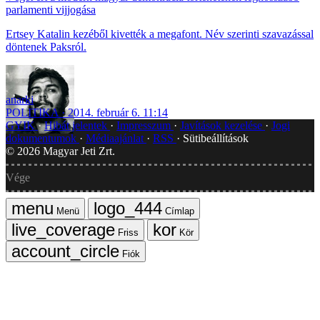
parlamenti vijjogása
Ertsey Katalin kezéből kivették a megafont. Név szerinti szavazással
döntenek Paksról.
anarki
POLITIKA
2014. február 6. 11:14
GYIK
Hibát jelentek
Impresszum
Javítások kezelése
Jogi
dokumentumok
Médiaajánlat
RSS
Sütibeállítások
©
2026
Magyar Jeti Zrt.
Vége
Menü
Címlap
Friss
Kör
Fiók