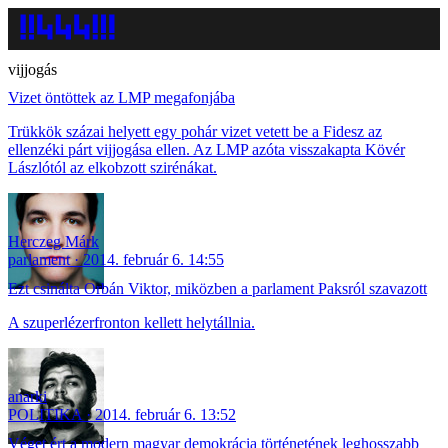
vijjogás
Vizet öntöttek az LMP megafonjába
Trükkök százai helyett egy pohár vizet vetett be a Fidesz az
ellenzéki párt vijjogása ellen. Az LMP azóta visszakapta Kövér
Lászlótól az elkobzott szirénákat.
Herczeg Márk
parlament
2014. február 6. 14:55
Ezt csinálta Orbán Viktor, miközben a parlament Paksról szavazott
A szuperlézerfronton kellett helytállnia.
anarki
POLITIKA
2014. február 6. 13:52
Véget ért a modern magyar demokrácia történetének leghosszabb