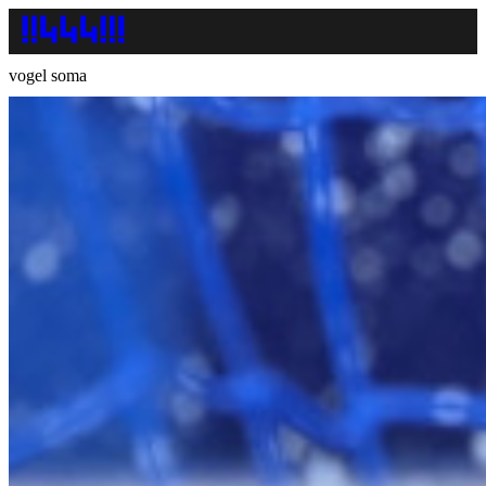
vogel soma