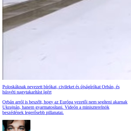
Poloskáknak nevezett bírókat, civileket és újságírókat Orbán, és
húsvéti nagytakarítást ígért
Orbán arról is beszélt, hogy az Európa vezetői nem segíteni akarnak
Ukrajnán, hanem gyarmatosítani. Videón a miniszterelnök
beszédének legerősebb pillanatai.