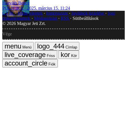
Horváth Bence
POLITIKA
2025. március 15. 11:24
GYIK
Hibát jelentek
Impresszum
Javítások kezelése
Jogi
dokumentumok
Médiaajánlat
RSS
Sütibeállítások
©
2026
Magyar Jeti Zrt.
Vége
Menü
Címlap
Friss
Kör
Fiók