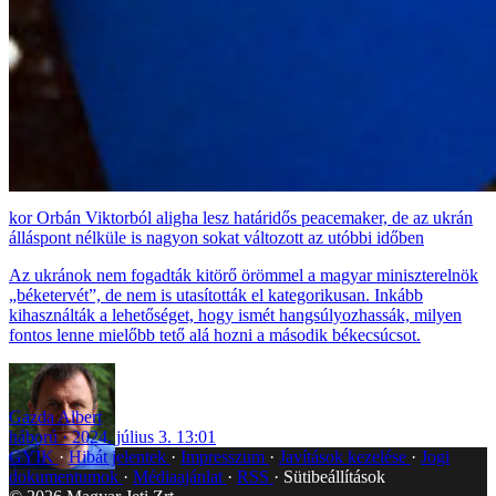
Orbán Viktorból aligha lesz határidős peacemaker, de az ukrán
álláspont nélküle is nagyon sokat változott az utóbbi időben
Az ukránok nem fogadták kitörő örömmel a magyar miniszterelnök
„béketervét”, de nem is utasították el kategorikusan. Inkább
kihasználták a lehetőséget, hogy ismét hangsúlyozhassák, milyen
fontos lenne mielőbb tető alá hozni a második békecsúcsot.
Gazda Albert
háború
2024. július 3. 13:01
GYIK
Hibát jelentek
Impresszum
Javítások kezelése
Jogi
dokumentumok
Médiaajánlat
RSS
Sütibeállítások