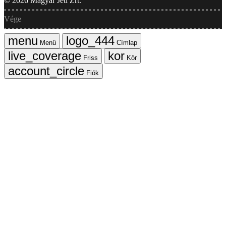
©
2026
Magyar Jeti Zrt.
Vége
Menü
Címlap
Friss
Kör
Fiók