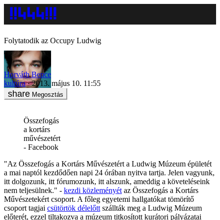
Folytatodik az Occupy Ludwig
Horváth Bence
kultúra
2013. május 10. 11:55
Megosztás
Összefogás
a kortárs
művészetért
- Facebook
"Az Összefogás a Kortárs Művészetért a Ludwig Múzeum épületét
a mai naptól kezdődően napi 24 órában nyitva tartja. Jelen vagyunk,
itt dolgozunk, itt fórumozunk, itt alszunk, ameddig a követeléseink
nem teljesülnek." -
kezdi közleményét
az Összefogás a Kortárs
Művészetekért csoport. A főleg egyetemi hallgatókat tömörítő
csoport tagjai
csütörtök délelőtt
szállták meg a Ludwig Múzeum
előterét, ezzel tiltakozva a múzeum titkosított kurátori pályázatai