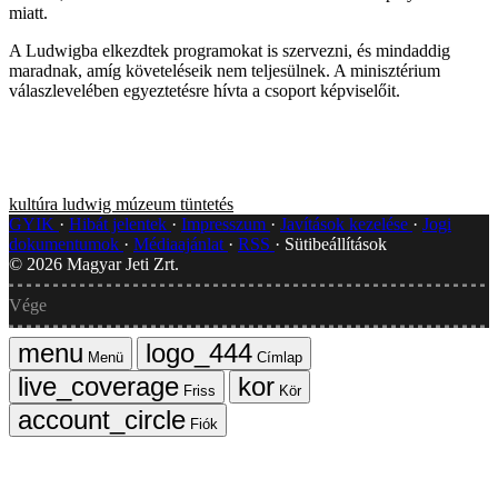
miatt.
A Ludwigba elkezdtek programokat is szervezni, és mindaddig
maradnak, amíg követeléseik nem teljesülnek. A minisztérium
válaszlevelében egyeztetésre hívta a csoport képviselőit.
kultúra
ludwig múzeum
tüntetés
GYIK
Hibát jelentek
Impresszum
Javítások kezelése
Jogi
dokumentumok
Médiaajánlat
RSS
Sütibeállítások
©
2026
Magyar Jeti Zrt.
Vége
Menü
Címlap
Friss
Kör
Fiók