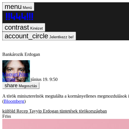
Menü
Kinézet
Jelentkezz be!
Bankározik Erdogan
Magyari Péter
külföld
2013. június 19. 9:50
Megosztás
A török miniszterelnök megtalálta a kormányellenes megmozdulások ig
(
Bloomberg
)
külföld
Recep Tayyip Erdogan
tüntetések törökországban
Friss