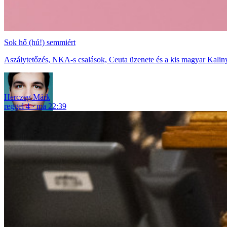
Sok hő (hú!) semmiért
Aszálytetőzés, NKA-s csalások, Ceuta üzenete és a kis magyar Kaliny
Herczeg Márk
reggel 4
ma 22:39