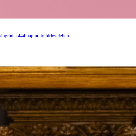
ingrád a 444 napindító hírlevelében.