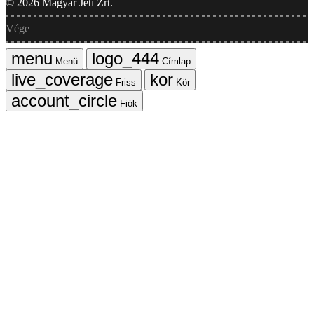
©
2026
Magyar Jeti Zrt.
Vége
Menü
Címlap
Friss
Kör
Fiók