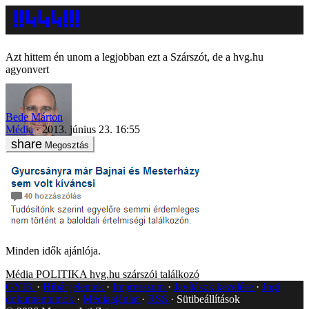
Azt hittem én unom a legjobban ezt a Szárszót, de a hvg.hu
agyonvert
Bede Márton
Média
2013. június 23. 16:55
Megosztás
Minden idők ajánlója.
Média
POLITIKA
hvg.hu
szárszói találkozó
GYIK
Hibát jelentek
Impresszum
Javítások kezelése
Jogi
dokumentumok
Médiaajánlat
RSS
Sütibeállítások