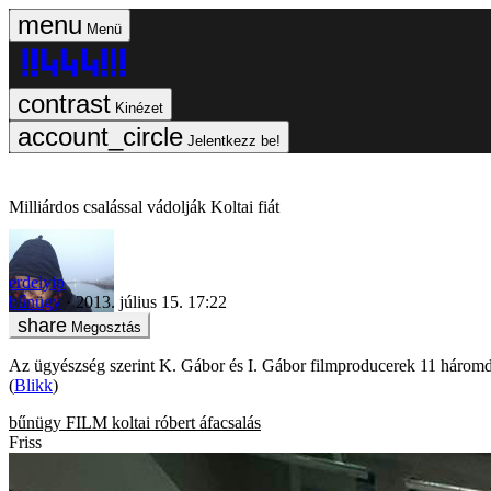
Menü
Kinézet
Jelentkezz be!
Milliárdos csalással vádolják Koltai fiát
erdelyip
bűnügy
2013. július 15. 17:22
Megosztás
Az ügyészség szerint K. Gábor és I. Gábor filmproducerek 11 háromdime
(
Blikk
)
bűnügy
FILM
koltai róbert
áfacsalás
Friss