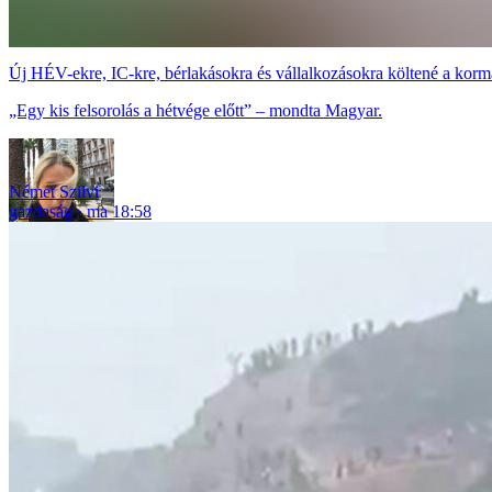
Új HÉV-ekre, IC-kre, bérlakásokra és vállalkozásokra költené a korm
„Egy kis felsorolás a hétvége előtt” – mondta Magyar.
Német Szilvi
gazdaság
ma 18:58