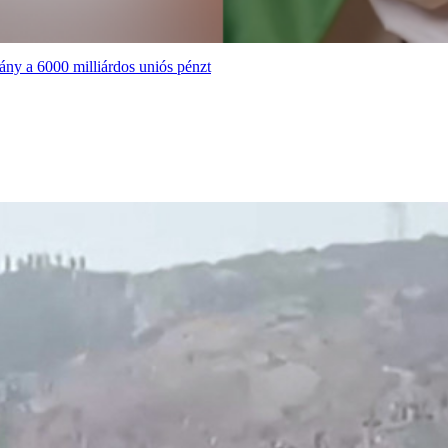
ány a 6000 milliárdos uniós pénzt