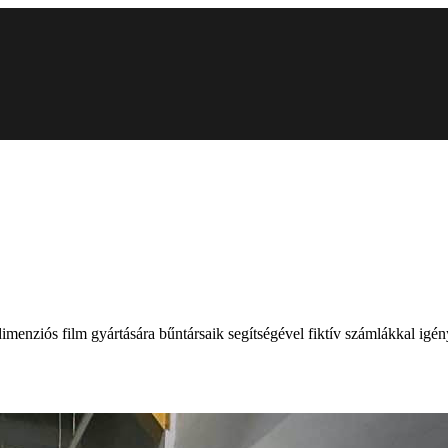
nziós film gyártására bűntársaik segítségével fiktív számlákkal igényel