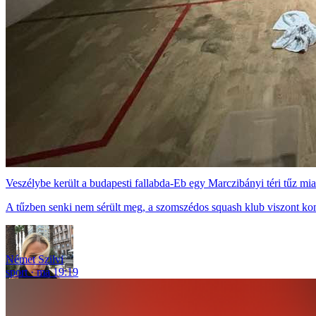
Veszélybe került a budapesti fallabda-Eb egy Marczibányi téri tűz mia
A tűzben senki nem sérült meg, a szomszédos squash klub viszont ko
Német Szilvi
sport
ma 19:19