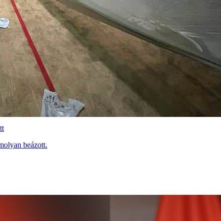
tt
molyan beázott.