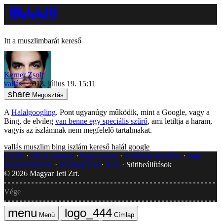
Itt a muszlimbarát kereső
Kerner Zsolt
vallás
2013. július 19. 15:11
Megosztás
A
Halalgoogling
. Pont ugyanúgy működik, mint a Google, vagy a
Bing, de elvileg
van benne egy speciális szűrő
, ami letiltja a haram,
vagyis az iszlámnak nem megfelelő tartalmakat.
vallás
muszlim
bing
iszlám
kereső
halál
google
GYIK
Hibát jelentek
Impresszum
Javítások kezelése
Jogi
dokumentumok
Médiaajánlat
RSS
Sütibeállítások
©
2026
Magyar Jeti Zrt.
Vége
Menü
Címlap