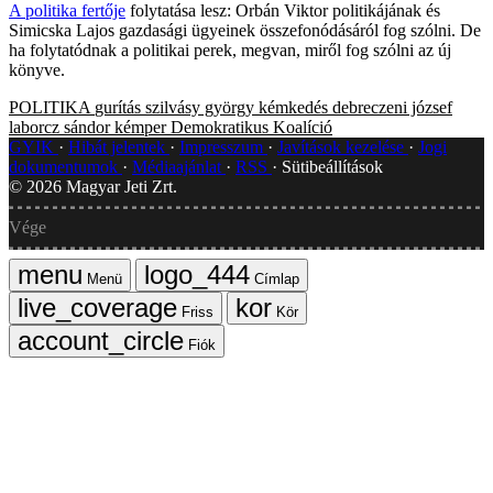
A politika fertője
folytatása lesz: Orbán Viktor politikájának és
Simicska Lajos gazdasági ügyeinek összefonódásáról fog szólni. De
ha folytatódnak a politikai perek, megvan, miről fog szólni az új
könyve.
POLITIKA
gurítás
szilvásy györgy
kémkedés
debreczeni józsef
laborcz sándor
kémper
Demokratikus Koalíció
GYIK
Hibát jelentek
Impresszum
Javítások kezelése
Jogi
dokumentumok
Médiaajánlat
RSS
Sütibeállítások
©
2026
Magyar Jeti Zrt.
Vége
Menü
Címlap
Friss
Kör
Fiók