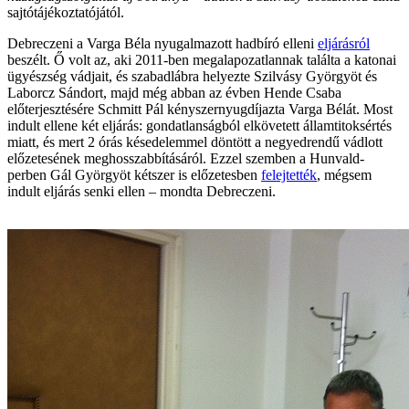
sajtótájékoztatójától.
Debreczeni a Varga Béla nyugalmazott hadbíró elleni
eljárásról
beszélt. Ő volt az, aki 2011-ben megalapozatlannak találta a katonai
ügyészség vádjait, és szabadlábra helyezte Szilvásy Györgyöt és
Laborcz Sándort, majd még abban az évben Hende Csaba
előterjesztésére Schmitt Pál kényszernyugdíjazta Varga Bélát. Most
indult ellene két eljárás: gondatlanságból elkövetett államtitoksértés
miatt, és mert 2 órás késedelemmel döntött a negyedrendű vádlott
előzetesének meghosszabbításáról. Ezzel szemben a Hunvald-
perben Gál Györgyöt kétszer is előzetesben
felejtették
, mégsem
indult eljárás senki ellen – mondta Debreczeni.