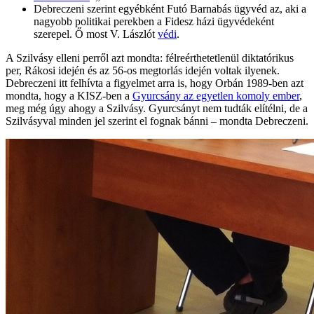
Debreczeni szerint egyébként Futó Barnabás ügyvéd az, aki a
nagyobb politikai perekben a Fidesz házi ügyvédeként
szerepel. Ő most V. Lászlót
védi
.
A Szilvásy elleni perről azt mondta: félreérthetetlenül diktatórikus
per, Rákosi idején és az 56-os megtorlás idején voltak ilyenek.
Debreczeni itt felhívta a figyelmet arra is, hogy Orbán 1989-ben azt
mondta, hogy a KISZ-ben a
Gyurcsány az egyetlen komoly ember
,
meg még úgy ahogy a Szilvásy. Gyurcsányt nem tudták elítélni, de a
Szilvásyval minden jel szerint el fognak bánni – mondta Debreczeni.