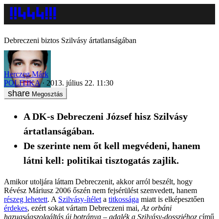
Debreczeni biztos Szilvásy ártatlanságában
Herczeg Márk
POLITIKA
2013. július 22. 11:30
Megosztás
A DK-s Debreczeni József hisz Szilvásy
ártatlanságában.
De szerinte nem őt kell megvédeni, hanem
látni kell: politikai tisztogatás zajlik.
Amikor utoljára láttam Debreczenit, akkor arról beszélt, hogy
Révész Máriusz 2006 őszén nem fejsérülést szenvedett, hanem
részeg lehetett
. A
Szilvásy-ítélet
a
titkossága
miatt is elképesztően
érdekes
, ezért sokat vártam Debreczeni mai,
Az orbáni
hazugságszolgáltás új botránya – adalék a Szilvásy-dossziéhoz
című