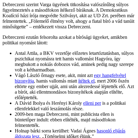
Debreczeni szerint Varga ügyének titkosítása valószínűleg súlyos
figyelmeztetés a másodfokon ítélkező bíráknak. A Demokratikus
Koalíció házi írója megvédte Szilvásyt, akit az UD Zrt. perében már
felmentettek. „Fölemelő élmény volt, ahogy a fiatal bíró a vád tanúit
minősítgette” – emlékezett vissza Debreczeni.
Debreczeni ezután felsorolta azokat a bírósági ügyeket, amikben
politikai nyomást látott:
Antal Attila, a BKV vezetője előzetes letartóztatásban, súlyos
pszichikai nyomásra tett hamis vallomást Hagyóra, így
megbukott a nokiás dobozos vád, aminek pedig nagy szerepe
volt a kétharmadban.
Vágó László őrnagy esete, akit, mint azt
egy hangfelvétel
bizonyítja
, hamis vallomás miatt
ítéltek el
, mert 2006 őszén
eltörte egy ember ujját, ami után alezredessé léptették elő. Azt
a bírót, aki ellentmondásos bizonyítékok alapján elítélte,
előléptették.
A Dávid Ibolya és Herényi Károly
elleni per
is a politikai
ellenfelekkel való leszámolás része.
2009-ben maga Debreczeni, mint publicista ellen is
büntetőper indult: ebben elítélték, majd másodfokon
felmentették.
Holnap bárki sorra kerülhet: Vadai Ágnes
hasonló eljárás
áldozata lesz
. „Történelmi időket élünk.”