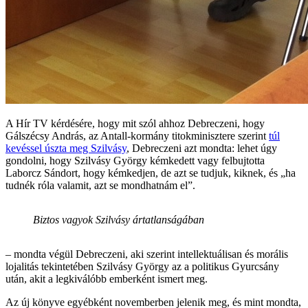
A Hír TV kérdésére, hogy mit szól ahhoz Debreczeni, hogy
Gálszécsy András, az Antall-kormány titokminisztere szerint
túl
kevéssel úszta meg Szilvásy
, Debreczeni azt mondta: lehet úgy
gondolni, hogy Szilvásy György kémkedett vagy felbujtotta
Laborcz Sándort, hogy kémkedjen, de azt se tudjuk, kiknek, és „ha
tudnék róla valamit, azt se mondhatnám el”.
Biztos vagyok Szilvásy ártatlanságában
– mondta végül Debreczeni, aki szerint intellektuálisan és morális
lojalitás tekintetében Szilvásy György az a politikus Gyurcsány
után, akit a legkiválóbb emberként ismert meg.
Az új könyve egyébként novemberben jelenik meg, és mint mondta,