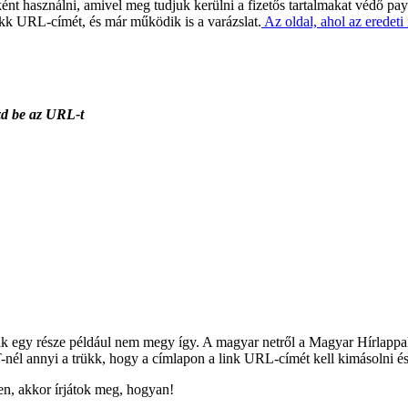
ként használni, amivel meg tudjuk kerülni a fizetős tartalmakat védő pa
 cikk URL-címét, és már működik is a varázslat.
Az oldal, ahol az eredeti 
szd be az URL-t
k egy része például nem megy így. A magyar netről a Magyar Hírlappal 
-nél annyi a trükk, hogy a címlapon a link URL-címét kell kimásolni és
en, akkor írjátok meg, hogyan!