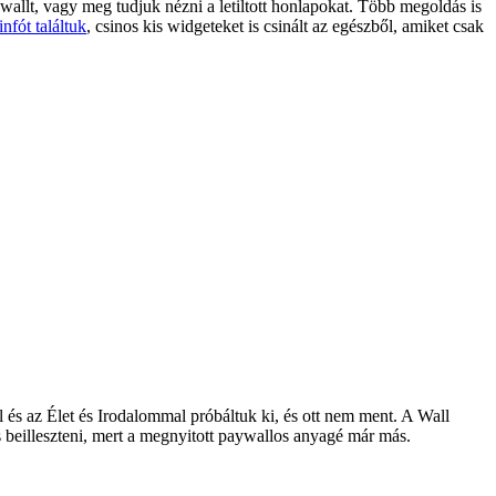
ywallt, vagy meg tudjuk nézni a letiltott honlapokat. Több megoldás is
infót találtuk
, csinos kis widgeteket is csinált az egészből, amiket csak
és az Élet és Irodalommal próbáltuk ki, és ott nem ment. A Wall
 beilleszteni, mert a megnyitott paywallos anyagé már más.