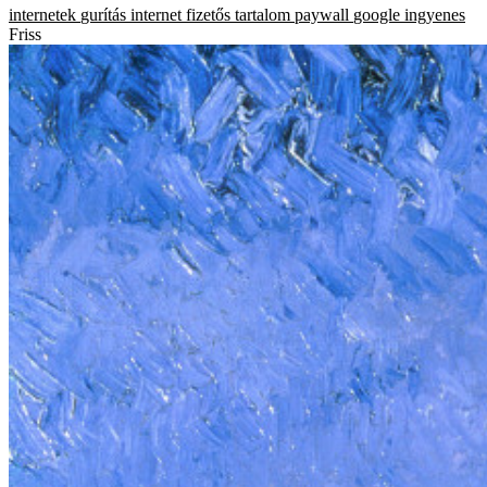
internetek
gurítás
internet
fizetős tartalom
paywall
google
ingyenes
Friss