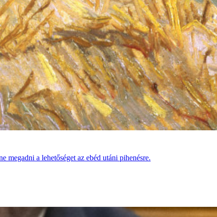
e megadni a lehetőséget az ebéd utáni pihenésre.