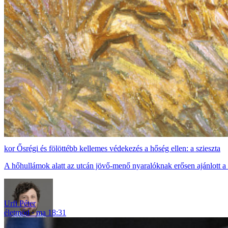
Ősrégi és fölöttébb kellemes védekezés a hőség ellen: a szieszta
A hőhullámok alatt az utcán jövő-menő nyaralóknak erősen ajánlott 
Urfi Péter
életmód
ma 18:31