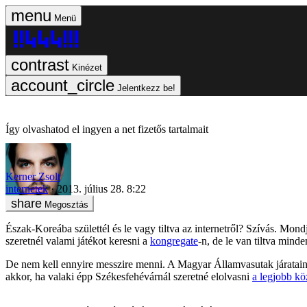
Menü
Kinézet
Jelentkezz be!
Így olvashatod el ingyen a net fizetős tartalmait
Kerner Zsolt
internetek
2013. július 28. 8:22
Megosztás
Észak-Koreába születtél és le vagy tiltva az internetről? Szívás. Mon
szeretnél valami játékot keresni a
kongregate
-n, de le van tiltva minde
De nem kell ennyire messzire menni. A Magyar Államvasutak járatain 
akkor, ha valaki épp Székesfehévárnál szeretné elolvasni
a legjobb kö