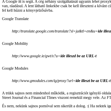
A Google itt is segít. A cég néhány szolgáltatását ugyanis lehet proxy
van, ráadásul. A lent látható linkekbe csak be kell illeszteni a kívánt
fel kell húzni a könyvjelzősávba.
Google Translate
http://translate.google.com/translate?sl=ja&tl=en&u=
ide ille
Google Mobility
http://www.google.ie/gwt/x?u=
ide illeszd be az URL-t
Google Modules
http://www.gmodules.com/ig/proxy?url=
ide illeszt be az URL-t
A trükk sajnos nem mindenhol működik, a regisztrációt igényló oldala
Street Journal és a Financial TImes viszont remekül megy vele. Az FT
És nem, nekünk sajnos pornóval sem sikerült a dolog. :( Ha nektek ig