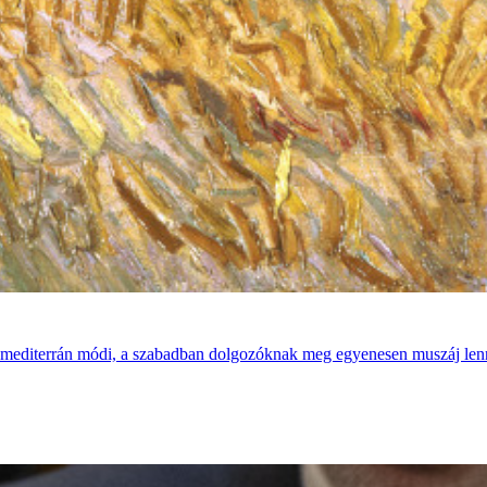
a mediterrán módi, a szabadban dolgozóknak meg egyenesen muszáj lenn