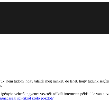
djuk, nem tudom, hogy találtál meg minket, de lehet, hogy tudunk segíte
n.
igénybe vehető ingyenes vezeték nélküli interneten például le van til
zgazdasági sci-fikről szóló posztot?