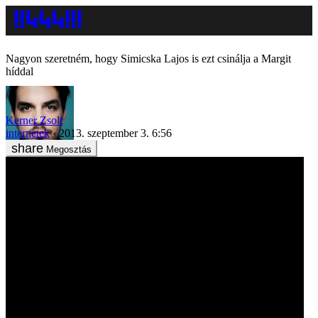
Nagyon szeretném, hogy Simicska Lajos is ezt csinálja a Margit
híddal
Kerner Zsolt
internetek
2013. szeptember 3. 6:56
Megosztás