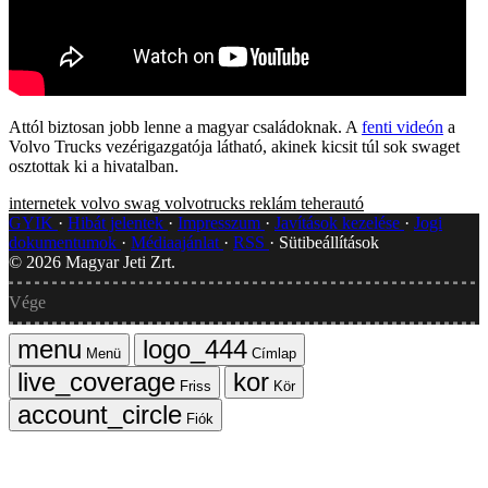
Attól biztosan jobb lenne a magyar családoknak. A
fenti videón
a
Volvo Trucks vezérigazgatója látható, akinek kicsit túl sok swaget
osztottak ki a hivatalban.
internetek
volvo
swag
volvotrucks
reklám
teherautó
GYIK
Hibát jelentek
Impresszum
Javítások kezelése
Jogi
dokumentumok
Médiaajánlat
RSS
Sütibeállítások
©
2026
Magyar Jeti Zrt.
Vége
Menü
Címlap
Friss
Kör
Fiók