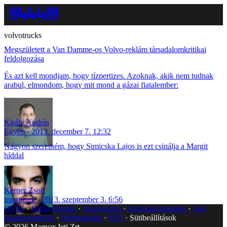
volvotrucks
Megszületett a Van Damme-os Volvo-reklám társadalomkritikai
feldolgozása
És azt kell mondjam, hogy tízpertizes. Azoknak, akik nem tudnak
arabul, elmondom, hogy mit mond a gázai fiatalember:
Király András
Egyéb
2013. december 7. 12:32
Nagyon szeretném, hogy Simicska Lajos is ezt csinálja a Margit
híddal
Kerner Zsolt
internetek
2013. szeptember 3. 6:56
GYIK
Hibát jelentek
Impresszum
Javítások kezelése
Jogi
dokumentumok
Médiaajánlat
RSS
Sütibeállítások
©
2026
Magyar Jeti Zrt.