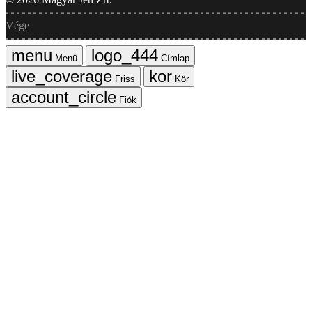
Vége
Menü
Címlap
Friss
Kör
Fiók