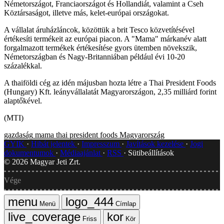
Németországot, Franciaországot és Hollandiát, valamint a Cseh
Köztársaságot, illetve más, kelet-európai országokat.
A vállalat áruházláncok, közöttük a brit Tesco közvetítésével
értékesíti termékeit az európai piacon. A "Mama" márkanév alatt
forgalmazott termékek értékesítése gyors ütemben növekszik,
Németországban és Nagy-Britanniában például évi 10-20
százalékkal.
A thaiföldi cég az idén májusban hozta létre a Thai President Foods
(Hungary) Kft. leányvállalatát Magyarországon, 2,35 milliárd forint
alaptőkével.
(MTI)
gazdaság
mama
thai president foods
Magyarország
GYIK
Hibát jelentek
Impresszum
Javítások kezelése
Jogi
dokumentumok
Médiaajánlat
RSS
Sütibeállítások
©
2026
Magyar Jeti Zrt.
Vége
Menü
Címlap
Friss
Kör