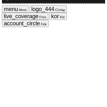
Menü
Címlap
Friss
Kör
Fiók