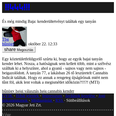
És még mindig Baja: kenderültetvényt találtak egy tanyán
Tbg
bűnügy
2013. október 22. 12:33
Megosztás
Egy köztetületfelülgyelő szúrta ki, hogy az egyik bajai tanyán
kender lehet. Nosza, a hatóságnak sem kellett több, mint a szélvész
szálltak ki a helyszínre, ahol a gyanú - sajnos vagy nem sajnos -
beigazolódott. A tanyán 77, a lakásban 26 tő leszüretelt Cannabis
Indicát találtak. Hogy ez annak a rengeteg újságírónak miért nem
tűnt föl, akik lent voltak a megismétlet időközin?!!!?! (MTI)
bűnügy
bajai választás
baja
cannabis
kender
GYIK
Hibát jelentek
Impresszum
Javítások kezelése
Jogi
dokumentumok
Médiaajánlat
RSS
Sütibeállítások
©
2026
Magyar Jeti Zrt.
Vége