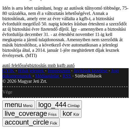
Idén is arra lehet számítani, hogy az autósok túlnyomó többsége, 75-
80 százaléka, nem él a változtatás lehetőségével. Annak a
biztosítónak, amely erre az évre vállalta a kgfb-t, a biztosítási
évfordulót megelőző 50. napig köteles írásban értesíteni a szerződőt
az új biztosítási évre fizetendő díjról. Így - amennyiben a biztosítási
évfordulója december 31. - az értesítést november 11-ig kell
megkapnia a jármű tulajdonosnak. Amennyiben nem szerződik át
másik biztosítóhoz, a következő évre automatikusan a jelenlegi
biztosítója által, a 2014. január 1-jére meghirdetett díjak lesznek
érvényesek. (MTI)
autó
felelősségbiztosítás
mnb
kgfb
autó
GYIK
Hibát jelentek
Impresszum
Javítások kezelése
Jogi
dokumentumok
Médiaajánlat
RSS
Sütibeállítások
©
2026
Magyar Jeti Zrt.
Vége
Menü
Címlap
Friss
Kör
Fiók