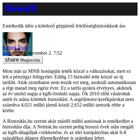
Emelkedik idén a kötelező gépjármű felelősségbiztosítások ára
Kerner Zsolt
autó
2013. november 2. 7:52
Megosztás
Most már az MNB honlapján tették közzé a változásokat, mert ez
lett a pénzügyi felügyelet. Eddig 15 biztosító tette közzé az új
tarifáit. Akik szombaton nem teszik ezt meg, azoknál automatikusan
a régi marad meg egész évre. Ez a tarifa azokra érvényes, akiknek
az év utolsó napja a kgfb-forduló napja. Ők 2010 előtt vásároltak
autót és utána kötöttek biztosítást. A segédmotor-kerékpárokat nem
számítva 4,021 millió jármű közül 2,652 millió tartozik ebbe a
körbe.
A Biztosítás.hu szerint akár másfél millió autósnak is emelkedhet a
biztosítási díja. A Netrisk.hu szerint pedig hosszú évek után megáll
az kgfb-átlagdíjak csökkenése, és az idei kampányban akár 6-8
százalékos átlagos díjemelkedésre is számítani lehet.