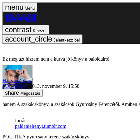
Menü
Kinézet
Jelentkezz be!
Ez még azt hiszem nem a kurva jó könyv a baloldalról,
Haszán Zoltán
POLITIKA
2013. november 9. 15:58
Megosztás
hanem A szakácskönyv, a szakácsok Gyurcsány Ferencétől. Amiben a
forrás:
paldanielrenyi.tumblr.com
POLITIKA
gyurcsány ferenc
szakácskönyv