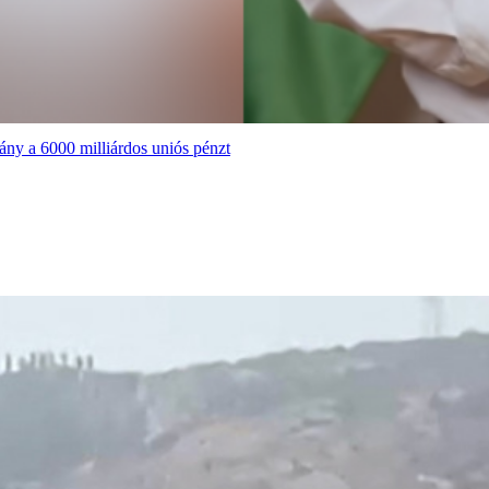
ány a 6000 milliárdos uniós pénzt