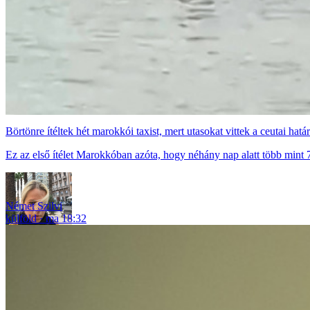
Börtönre ítéltek hét marokkói taxist, mert utasokat vittek a ceutai hatá
Ez az első ítélet Marokkóban azóta, hogy néhány nap alatt több mint 7
Német Szilvi
külföld
ma 18:32