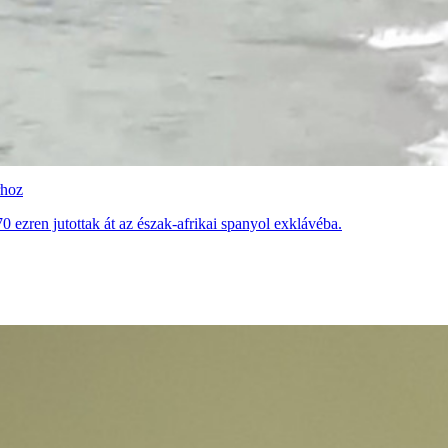
rhoz
0 ezren jutottak át az észak-afrikai spanyol exklávéba.