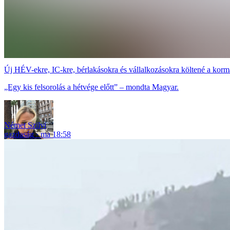
Új HÉV-ekre, IC-kre, bérlakásokra és vállalkozásokra költené a korm
„Egy kis felsorolás a hétvége előtt” – mondta Magyar.
Német Szilvi
gazdaság
ma 18:58