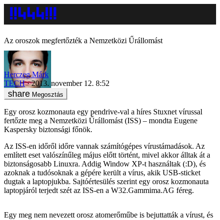
Az oroszok megfertőzték a Nemzetközi Űrállomást
Herczeg Márk
TECH
2013. november 12. 8:52
Megosztás
Egy orosz kozmonauta egy pendrive-val a híres Stuxnet vírussal
fertőzte meg a Nemzetközi Űrállomást (ISS) – mondta Eugene
Kaspersky biztonsági főnök.
Az ISS-en időről időre vannak számítógépes vírustámadások. Az
említett eset valószínűleg május előtt történt, mivel akkor álltak át a
biztonságosabb Linuxra. Addig Window XP-t használtak (:D), és
azoknak a tudósoknak a gépére került a vírus, akik USB-sticket
dugtak a laptopjukba. Sajtóértesülés szerint egy orosz kozmonauta
laptopjáról terjedt szét az ISS-en a W32.Gammima.AG féreg.
Egy meg nem nevezett orosz atomerőműbe is bejuttatták a vírust, és