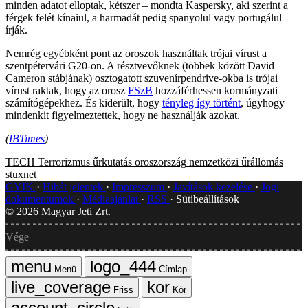
minden adatot elloptak, kétszer – mondta Kaspersky, aki szerint a
férgek felét kínaiul, a harmadát pedig spanyolul vagy portugálul
írják.
Nemrég egyébként pont az oroszok használtak trójai vírust a
szentpétervári G20-on. A résztvevőknek (többek között David
Cameron stábjának) osztogatott szuvenírpendrive-okba is trójai
vírust raktak, hogy az orosz
FSzB
hozzáférhessen kormányzati
számítógépekhez. És kiderült, hogy
tényleg így történt
, úgyhogy
mindenkit figyelmeztettek, hogy ne használják azokat.
(
IBTimes
)
TECH
Terrorizmus
űrkutatás
oroszország
nemzetközi űrállomás
stuxnet
GYIK
Hibát jelentek
Impresszum
Javítások kezelése
Jogi
dokumentumok
Médiaajánlat
RSS
Sütibeállítások
©
2026
Magyar Jeti Zrt.
Vége
Menü
Címlap
Friss
Kör