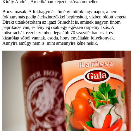
Király András, Amerikában képzett szószsommelier
Borzalmasak. A fokhagymás tömény műfokhagymapor, a nem
fokhagymás pedig ételszínezékkel bepirosított, vízben oldott vegeta.
Direkt utánkóstoltam az igazi Srirachát is, aminek nagyon finom
paprikaíze van, és tényleg csak egy egészen csipetnyit sós. A
műsrirachák ezzel szemben legalább 70 százalékban csak és
kizárólag sóból vannak, csoda, hogy egyáltalán folyékonyak.
Annyira amúgy nem is, mint amennyire kéne nekik.