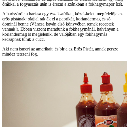
órákkal a fogyasztás után is érezni a szánkban a fokhagymapor ízét.
A harissáról: a harissa egy észak-afrikai, közel-keleti megfelelője az
erős pistának: olajjal rakják el a paprikát, koriandermag és só
dominál benne (Váncsa István első könyvében remek receptek
vannak!). Ebben viszont maradunk a fokhagymánál, halványan a
koriandermag is megjelenik, de valójában egy fokhagymás
kecsapnak tűnik a cucc.
Aki nem ismeri az amerikait, és bírja az Erős Pistát, annak persze
mindez tetszeni fog.