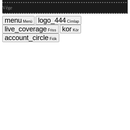
Vége
Menü
Címlap
Friss
Kör
Fiók