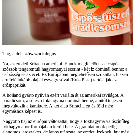
Tbg, a déli szószszociológus
Na, az eredeti Sriracha amerikai. Ennek megfelelően - a csípős
szószok tengerentúli hagyományai szerint - két íz dominál benne: a
csípősség és az ecet. Ez Európában meglehetősen szokatlan, hiszen
errefelé inkább olajjal és/vagy sóval (Erős Pista) tartósítják az
erőspaprikát.
A holland gyártó nyilván ezért variálta át az amerikai ízvilágot. A
paradicsom, a só és a fokhagyma dominál benne, amitől teljesen
megváltozik a karaktere. A két alap Sriracha ég és föld még
egymáshoz képest is.
Nagyobb baj az európai változattal, hogy a fokhagyma valószínűleg
fokhagymapor formájában került bele. A granulátumok pedig
alattomos, erőszakos, de lapos utánzatai az eredeti ízeknek, így még