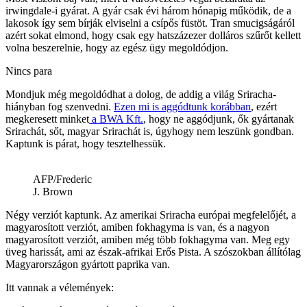
irwingdale-i gyárat. A gyár csak évi három hónapig működik, de a
lakosok így sem bírják elviselni a csípős füstöt. Tran smucigságáról
azért sokat elmond, hogy csak egy hatszázezer dolláros szűrőt kellett
volna beszerelnie, hogy az egész ügy megoldódjon.
Nincs para
Mondjuk még megoldódhat a dolog, de addig a világ Sriracha-
hiányban fog szenvedni.
Ezen mi is aggódtunk korábban
, ezért
megkeresett minket
a BWA Kft.
, hogy ne aggódjunk, ők gyártanak
Srirachát, sőt, magyar Srirachát is, úgyhogy nem leszünk gondban.
Kaptunk is párat, hogy tesztelhessük.
AFP/Frederic
J. Brown
Négy verziót kaptunk. Az amerikai Sriracha európai megfelelőjét, a
magyarosított verziót, amiben fokhagyma is van, és a nagyon
magyarosított verziót, amiben még több fokhagyma van. Meg egy
üveg harissát, ami az észak-afrikai Erős Pista. A szószokban állítólag
Magyarországon gyártott paprika van.
Itt vannak a vélemények: