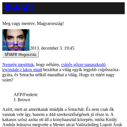
Meg vagy mentve, Magyarország!
Kerner Zsolt
gasztronómia
2013. december 3. 19:45
Megosztás
Nemrég megírtuk
, hogy néhány,
csípős gőzre panaszkodó
irwindale-i lakos miatt
bezárhat a világ egyik legjobb csípősszósz-
gyára, és Sriracha nélkül maradhat a világ. Hogy ez miért nagy
szám?
AFP/Frederic
J. Brown
Azért, mert az amerikaiak imádják a Srirachát. És nem csak ők
vannak vele így, hanem a 444 szerkesztőségének jó része is. A
kakasos szósz azóta ott áll a konyhaasztal közepén, mióta Király
András leárazva megvette a Mester utcai Valószínűleg Lopott Áruk