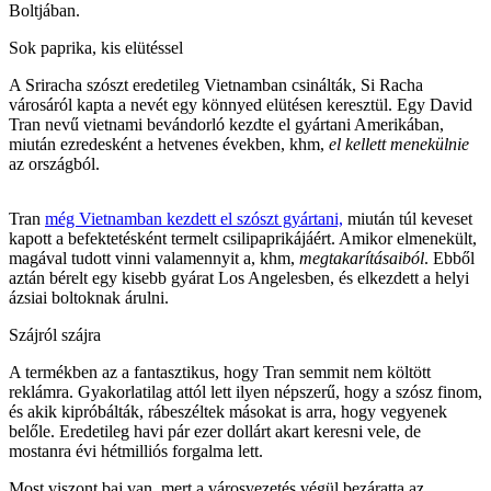
Boltjában.
Sok paprika, kis elütéssel
A Sriracha szószt eredetileg Vietnamban csinálták, Si Racha
városáról kapta a nevét egy könnyed elütésen keresztül. Egy David
Tran nevű vietnami bevándorló kezdte el gyártani Amerikában,
miután ezredesként a hetvenes években, khm,
el kellett menekülnie
az országból.
Tran
még Vietnamban kezdett el szószt gyártani,
miután túl keveset
kapott a befektetésként termelt csilipaprikájáért. Amikor elmenekült,
magával tudott vinni valamennyit a, khm,
megtakarításaiból
. Ebből
aztán bérelt egy kisebb gyárat Los Angelesben, és elkezdett a helyi
ázsiai boltoknak árulni.
Szájról szájra
A termékben az a fantasztikus, hogy Tran semmit nem költött
reklámra. Gyakorlatilag attól lett ilyen népszerű, hogy a szósz finom,
és akik kipróbálták, rábeszéltek másokat is arra, hogy vegyenek
belőle. Eredetileg havi pár ezer dollárt akart keresni vele, de
mostanra évi hétmilliós forgalma lett.
Most viszont baj van, mert a városvezetés végül bezáratta az