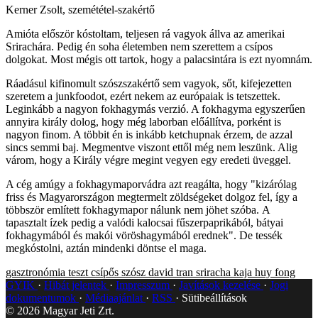
Kerner Zsolt, szemététel-szakértő
Amióta először kóstoltam, teljesen rá vagyok állva az amerikai
Srirachára. Pedig én soha életemben nem szerettem a csípos
dolgokat. Most mégis ott tartok, hogy a palacsintára is ezt nyomnám.
Ráadásul kifinomult szószszakértő sem vagyok, sőt, kifejezetten
szeretem a junkfoodot, ezért nekem az európaiak is tetszettek.
Leginkább a nagyon fokhagymás verzió. A fokhagyma egyszerűen
annyira király dolog, hogy még laborban előállítva, porként is
nagyon finom. A többit én is inkább ketchupnak érzem, de azzal
sincs semmi baj. Megmentve viszont ettől még nem leszünk. Alig
várom, hogy a Király végre megint vegyen egy eredeti üveggel.
A cég amúgy a fokhagymaporvádra azt reagálta, hogy "kizárólag
friss és Magyarországon megtermelt zöldségeket dolgoz fel, így a
többször említett fokhagymapor nálunk nem jöhet szóba. A
tapasztalt ízek pedig a valódi kalocsai fűszerpaprikából, bátyai
fokhagymából és makói vöröshagymából erednek". De tessék
megkóstolni, aztán mindenki döntse el maga.
gasztronómia
teszt
csípős szósz
david tran
sriracha
kaja
huy fong
GYIK
Hibát jelentek
Impresszum
Javítások kezelése
Jogi
dokumentumok
Médiaajánlat
RSS
Sütibeállítások
©
2026
Magyar Jeti Zrt.