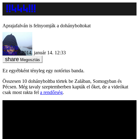
Aprajafalván is felnyomják a dohányboltokat
erdelyip
bűnügy
2014. január 14. 12:33
Megosztás
Ez egyébként tényleg egy notórius banda.
Összesen 10 dohányboltba törtek be Zalában, Somogyban és
Pécsen. Még tavaly szeptemberben kapták el őket, de a videókat
csak most rakta fel
a rendőrség
.