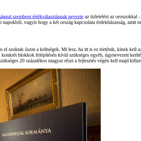
sággal szembeni értékválasztásnak nevezte
az üzletelést az oroszokkal 
 napokból, vagyis hogy a két ország kapcsolata érdekházasság, amit mind
 szoktak úszni a költségek. Mi lesz, ha itt is ez történik, kinek kell a
z a konkrét blokkok felépítésén kívül szükséges egyéb, úgynevezett kerí
zükséges 20 százalékos magyar részt a fejlesztés végén kell majd kifize