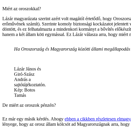
Miért az oroszokkal?
Lázár magyarázata szerint azért volt magától értetődő, hogy Oroszors
erőművének számít). Szerinte komoly biztonsági kockázatot jelentett v
döntött, és ez felhatalmazta a mindenkori kormányt a bővítés előkész
hanem a két állam köti egymással. Ez Lázár válasza arra, hogy miért 
Ha Oroszország és Magyarország közötti állami megállapodás a 
Lázár János és
Giró-Szász
András a
sajtótájékoztatón.
Kép: Botos
Tamás
De miért az oroszok pénzén?
Ez már egy másik kérdés. Ahogy
ebben a cikkben részletesen elmagy
lényege, hogy az orosz állam kölcsöt ad Magyarországnak arra, hogy az