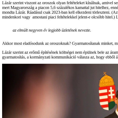
Lázár szerint viszont az oroszok olyan feltételeket kínálnak, amivel s
mert Magyarország a piacon 5,6 százalékos kamattal jut hitelhez, enn
mondta Lázár. Ráadásul csak 2023-ban kell elkezdeni törleszteni. (A
mindenkori vagy amostani piaci feltételekkel jelent-e olcsóbb hitel.)
az elmúlt negyven év legjobb üzletének nevezte.
Akkor most eladósodunk az oroszoknak? Gyarmatosítanak minket, mi
Lázár szerint az erőmű építésének költségei nem épülnek bele az áram 
gyarmatosítás, a kormányzati kommunikáció válasza az, hogy ebből ál