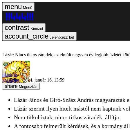
Menü
Kinézet
Jelentkezz be!
Lázár: Nincs titkos záradék, az elmúlt negyven év legjobb üzletét köt
plankog
gazdaság
2014. január 16. 13:59
Megosztás
Lázár János és Giró-Szász András magyarázták el 
Lázár szerint ilyen hitelt mástól nem kaptunk vo
Nem titkolóztak, nincs titkos záradék, állítja.
A fontosabb felmerült kérdések, és a kormány áll