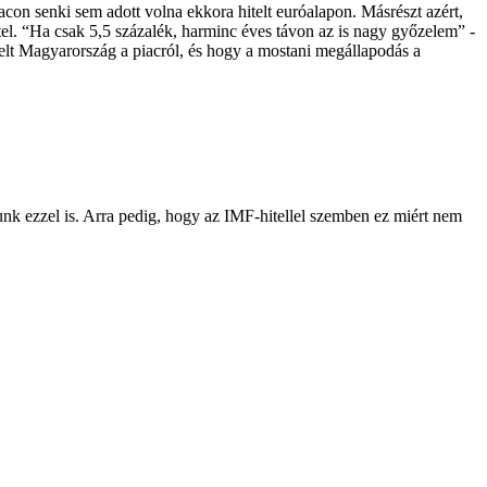
iacon senki sem adott volna ekkora hitelt euróalapon. Másrészt azért,
el. “Ha csak 5,5 százalék, harminc éves távon az is nagy győzelem” -
elt Magyarország a piacról, és hogy a mostani megállapodás a
unk ezzel is. Arra pedig, hogy az IMF-hitellel szemben ez miért nem