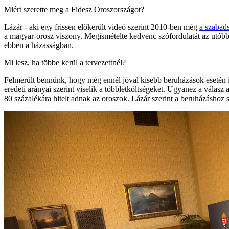
Miért szerette meg a Fidesz Oroszországot?
Lázár - aki egy frissen előkerült videó szerint 2010-ben még
a szabad
a magyar-orosz viszony. Megismételte kedvenc szófordulatát az utóbbi
ebben a házasságban.
Mi lesz, ha többe kerül a tervezettnél?
Felmerült bennünk, hogy még ennél jóval kisebb beruházások esetén is el
eredeti arányai szerint viselik a többletköltségeket. Ugyanez a válas
80 százalékára hitelt adnak az oroszok. Lázár szerint a beruházáshoz s