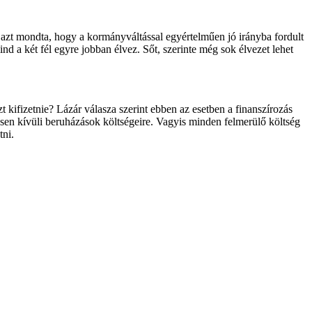
- azt mondta, hogy a kormányváltással egyértelműen jó irányba fordult
 a két fél egyre jobban élvez. Sőt, szerinte még sok élvezet lehet
zt kifizetnie? Lázár válasza szerint ebben az esetben a finanszírozás
tésen kívüli beruházások költségeire. Vagyis minden felmerülő költség
tni.