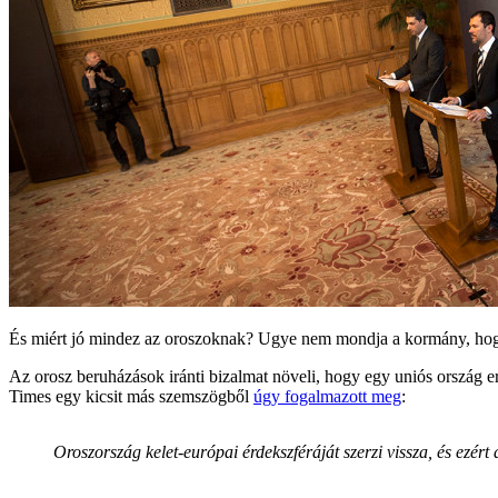
És miért jó mindez az oroszoknak? Ugye nem mondja a kormány, hogy
Az orosz beruházások iránti bizalmat növeli, hogy egy uniós ország er
Times egy kicsit más szemszögből
úgy fogalmazott meg
:
Oroszország kelet-európai érdekszféráját szerzi vissza, és ezé