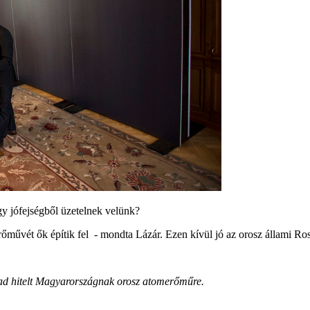
 jófejségből üzetelnek velünk?
őművét ők építik fel - mondta Lázár. Ezen kívül jó az orosz állami Ros
rt ad hitelt Magyarországnak orosz atomerőműre.