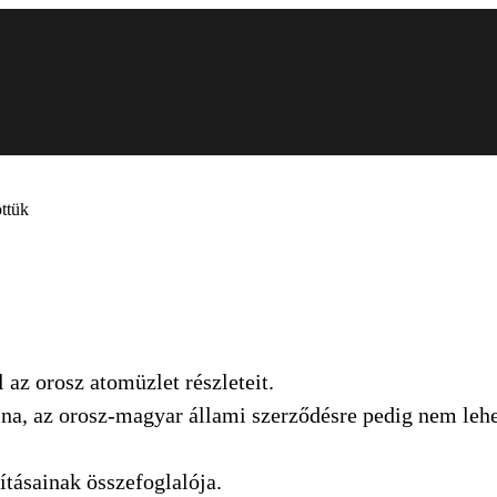
öttük
az orosz atomüzlet részleteit.
lna, az orosz-magyar állami szerződésre pedig nem lehet
ításainak összefoglalója.