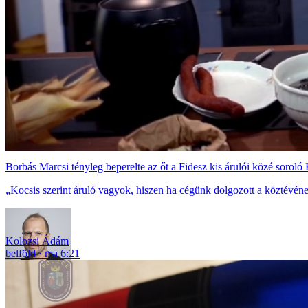
Borbás Marcsi tényleg beperelte az őt a Fidesz kis árulói közé soroló
„Kocsis szerint áruló vagyok, hiszen ha cégünk dolgozott a köztévéne
Kolozsi Ádám
belföld
ma 6:21