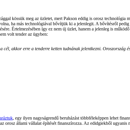
zággal kössük meg az üzletet, mert Pakson eddig is orosz technológia 
olna, ha más technológiával bővítjük ki a jelenlegit. A bővítésről pedig
ítésére. Értelmezésében így ez nem új üzlet, hanem a jelenleg is működ
nem volt tender az ügyben:
cél, akkor erre a tenderre ketten tudnának jelentkezni. Oroszország 
aráztuk
, egy ilyen nagyságrendű beruházást többféleképpen lehet finan
 orosz állami vállalat építését finanszírozza. Az edidgiekből ugyanis m