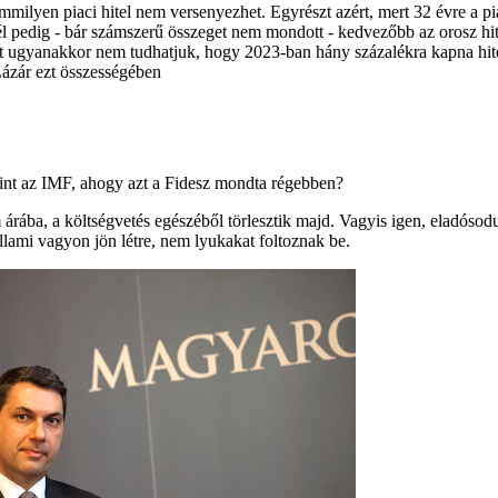
emmilyen piaci hitel nem versenyezhet. Egyrészt azért, mert 32 évre a p
él pedig - bár számszerű összeget nem mondott - kedvezőbb az orosz hit
zt ugyanakkor nem tudhatjuk, hogy 2023-ban hány százalékra kapna hit
 Lázár ezt összességében
nt az IMF, ahogy azt a Fidesz mondta régebben?
árába, a költségvetés egészéből törlesztik majd. Vagyis igen, eladósod
lami vagyon jön létre, nem lyukakat foltoznak be.