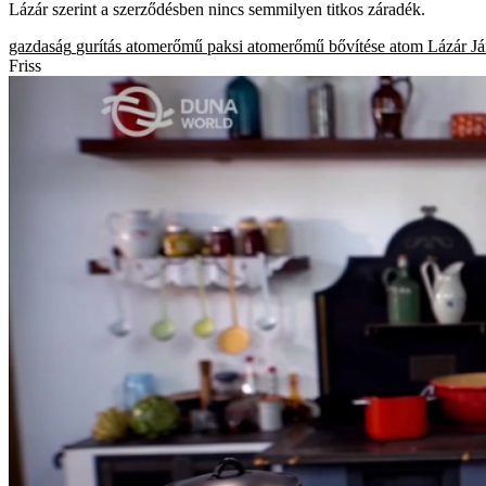
Lázár szerint a szerződésben nincs semmilyen titkos záradék.
gazdaság
gurítás
atomerőmű
paksi atomerőmű bővítése
atom
Lázár J
Friss