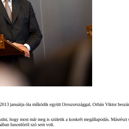
2013 januárja óta működik együtt Oroszországgal, Orbán Viktor beszám
t tudni, hogy most már meg is születik a konkrét megállapodás. Másré
mában hasonlóról szó sem volt.