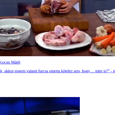
 Kocsis Mátét
k, akkor engem valami furcsa omerta kötelez arra, hogy… mire is?” - re