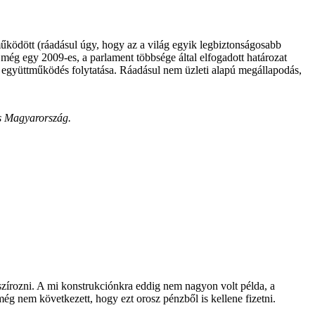
működött (ráadásul úgy, hogy az a világ egyik legbiztonságosabb
 még egy 2009-es, a parlament többsége által elfogadott határozat
ő együttműködés folytatása. Ráadásul nem üzleti alapú megállapodás,
és Magyarország.
szírozni. A mi konstrukciónkra eddig nem nagyon volt példa, a
ég nem következett, hogy ezt orosz pénzből is kellene fizetni.