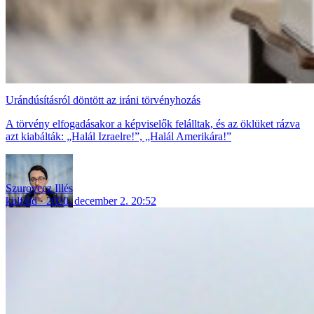
Urándúsításról döntött az iráni törvényhozás
A törvény elfogadásakor a képviselők felálltak, és az öklüket rázva
azt kiabálták: „Halál Izraelre!”, „Halál Amerikára!”
Szurovecz Illés
külföld
2020. december 2. 20:52