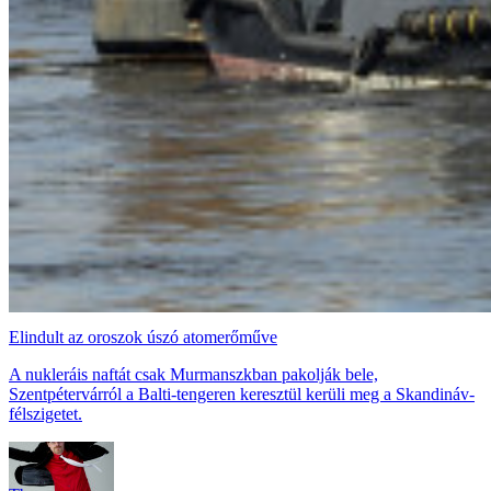
Elindult az oroszok úszó atomerőműve
A nukleráis naftát csak Murmanszkban pakolják bele,
Szentpétervárról a Balti-tengeren keresztül kerüli meg a Skandináv-
félszigetet.