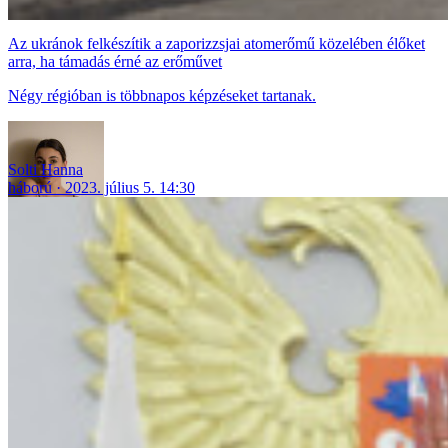
Az ukránok felkészítik a zaporizzsjai atomerőmű közelében élőket
arra, ha támadás érné az erőművet
Négy régióban is többnapos képzéseket tartanak.
Solti Hanna
háború
2023. július 5. 14:30