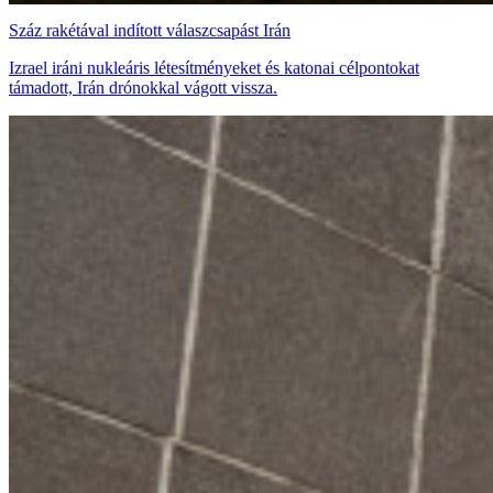
Száz rakétával indított válaszcsapást Irán
Izrael iráni nukleáris létesítményeket és katonai célpontokat
támadott, Irán drónokkal vágott vissza.