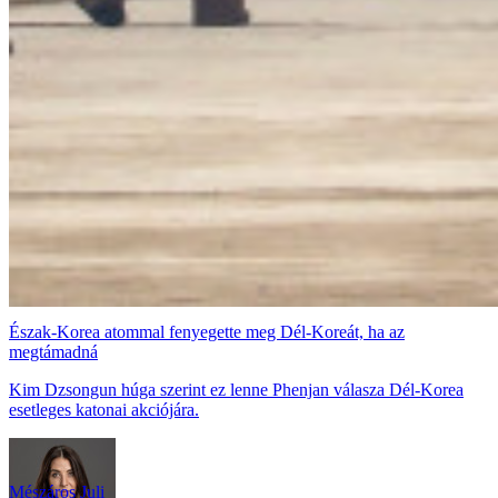
Észak-Korea atommal fenyegette meg Dél-Koreát, ha az
megtámadná
Kim Dzsongun húga szerint ez lenne Phenjan válasza Dél-Korea
esetleges katonai akciójára.
Mészáros Juli