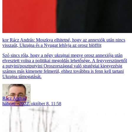
Rácz András: Moszkva elhitetné, hogy az annexiók után nincs
visszaút, Ukrajna és a Nyugat lehívja az orosz blöfföt
Szó sincs róla, hogy a négy ukrajnai megye orosz annexiója után
elvesztett volna a politikai megoldás lehetősége. A fegyverszünettől
a putyini/posztputyini Oroszországgal való stratégiai kiegyezésig
számos más kimenete felmerül, ehhez továbbra is fenn kell tartani
Ukrajna támogatását.
Rácz András
háború
2022. október 8. 11:58