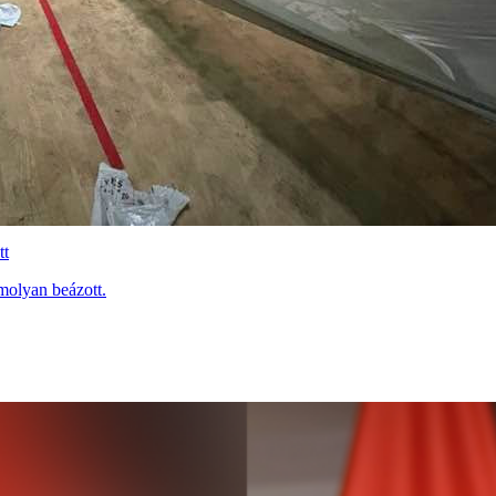
tt
molyan beázott.