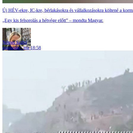
Új HÉV-ekre, IC-kre, bérlakásokra és vállalkozásokra költené a korm
„Egy kis felsorolás a hétvége előtt” – mondta Magyar.
Német Szilvi
gazdaság
ma 18:58