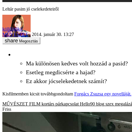
Leltár pasim jó cselekedeteiről
köllőildikó
MŰVÉSZET
2014. január 30. 13:27
Megosztás
Ma különösen kedves volt hozzád a pasid?
Esetleg megdicsérte a hajad?
Ez akkor jócselekedetnek számít?
Kisfilmemben kicsit továbbgondoltam
Forgács Zsuzsa egy novelláját.
MŰVÉSZET
FILM
kortárs
párkapcsolat
Hello90 blog
szex
megalázá
Friss