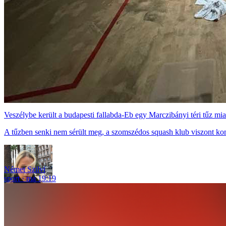
Veszélybe került a budapesti fallabda-Eb egy Marczibányi téri tűz mia
A tűzben senki nem sérült meg, a szomszédos squash klub viszont ko
Német Szilvi
sport
ma 19:19