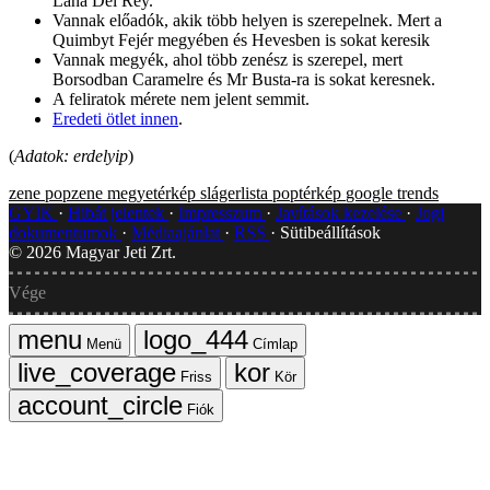
Lana Del Rey.
Vannak előadók, akik több helyen is szerepelnek. Mert a
Quimbyt Fejér megyében és Hevesben is sokat keresik
Vannak megyék, ahol több zenész is szerepel, mert
Borsodban Caramelre és Mr Busta-ra is sokat keresnek.
A feliratok mérete nem jelent semmit.
Eredeti ötlet innen
.
(
Adatok: erdelyip
)
zene
popzene
megyetérkép
slágerlista
poptérkép
google trends
GYIK
Hibát jelentek
Impresszum
Javítások kezelése
Jogi
dokumentumok
Médiaajánlat
RSS
Sütibeállítások
©
2026
Magyar Jeti Zrt.
Vége
Menü
Címlap
Friss
Kör
Fiók