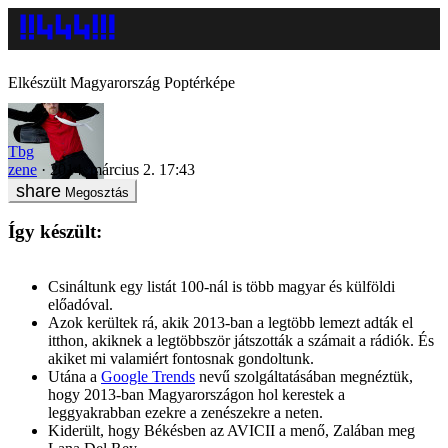
Elkészült Magyarország Poptérképe
Tbg
zene
2014. március 2. 17:43
Megosztás
Így készült:
Csináltunk egy listát 100-nál is több magyar és külföldi
előadóval.
Azok kerültek rá, akik 2013-ban a legtöbb lemezt adták el
itthon, akiknek a legtöbbször játszották a számait a rádiók. És
akiket mi valamiért fontosnak gondoltunk.
Utána a
Google Trends
nevű szolgáltatásában megnéztük,
hogy 2013-ban Magyarországon hol kerestek a
leggyakrabban ezekre a zenészekre a neten.
Kiderült, hogy Békésben az AVICII a menő, Zalában meg