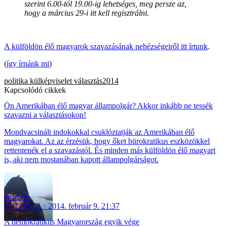
szerint 6.00-tól 19.00-ig lehetséges, meg persze az,
hogy a március 29-i itt kell regisztrálni.
A külföldön élő magyarok szavazásának nehézségeiről itt írtunk
.
(
így írnánk mi
)
politika
külképviselet
választás2014
Kapcsolódó cikkek
Ön Amerikában élő magyar állampolgár? Akkor inkább ne tessék
szavazni a választásokon!
Mondvacsinált indokokkal csuklóztatják az Amerikában élő
magyarokat. Az az érzésük, hogy őket bürokratikus eszközökkel
rettentenék el a szavazástól. És minden más külföldön élő magyart
is, aki nem mostanában kapott állampolgárságot.
erdelyip
POLITIKA
2014. február 9. 21:37
A demokratikus Magyarország egyik vége