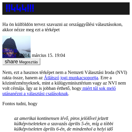
Ha ön külföldön tervez szavazni az országgyűlési választásokon,
akkor nézze meg ezt a térképet
erdelyip
politika
2014. március 15. 19:04
Megosztás
Nem, ezt a hasznos térképet nem a Nemzeti Választási Iroda (NVI)
rakta össze, hanem az
Átlátszó
jogi munkacsoportja
. Erre a
közintézményeknek, mint a külügyminisztérium vagy az NVI nem
volt cérnája. Így az is jobban érthető, hogy
miért túl sok meló
utánanézni a választási csalásoknak
.
Fontos tudni, hogy
az amerikai kontinensen lévő, piros jelölővel jelzett
külképviseleteken a szavazás április 5-én, míg a többi
külképviseleten április 6-én, de mindenhol a helyi idő