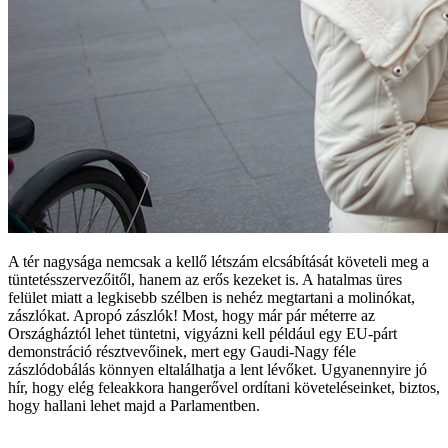
A tér nagysága nemcsak a kellő létszám elcsábítását követeli meg a
tüntetésszervezőitől, hanem az erős kezeket is. A hatalmas üres
felület miatt a legkisebb szélben is nehéz megtartani a molinókat,
zászlókat. Apropó zászlók! Most, hogy már pár méterre az
Országháztól lehet tüntetni, vigyázni kell például egy EU-párt
demonstráció résztvevőinek, mert egy Gaudi-Nagy féle
zászlódobálás könnyen eltalálhatja a lent lévőket. Ugyanennyire jó
hír, hogy elég feleakkora hangerővel ordítani követeléseinket, biztos,
hogy hallani lehet majd a Parlamentben.