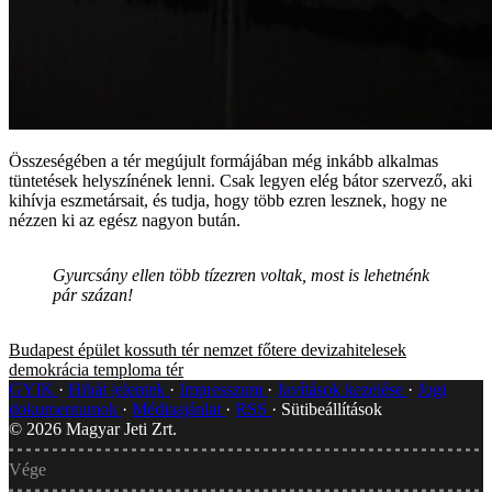
Összeségében a tér megújult formájában még inkább alkalmas
tüntetések helyszínének lenni. Csak legyen elég bátor szervező, aki
kihívja eszmetársait, és tudja, hogy több ezren lesznek, hogy ne
nézzen ki az egész nagyon bután.
Gyurcsány ellen több tízezren voltak, most is lehetnénk
pár százan!
Budapest
épület
kossuth tér
nemzet főtere
devizahitelesek
demokrácia temploma
tér
GYIK
Hibát jelentek
Impresszum
Javítások kezelése
Jogi
dokumentumok
Médiaajánlat
RSS
Sütibeállítások
©
2026
Magyar Jeti Zrt.
Vége