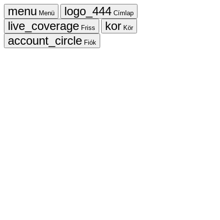
Menü
Címlap
Friss
Kör
Fiók