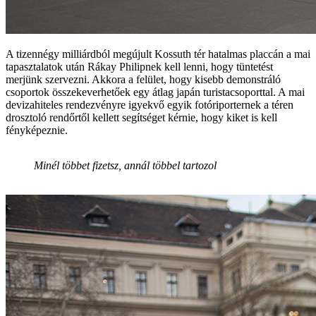
A tizennégy milliárdból megújult Kossuth tér hatalmas placcán a mai
tapasztalatok után Rákay Philipnek kell lenni, hogy tüntetést
merjünk szervezni. Akkora a felület, hogy kisebb demonstráló
csoportok összekeverhetőek egy átlag japán turistacsoporttal. A mai
devizahiteles rendezvényre igyekvő egyik fotóriporternek a téren
drosztoló rendőrtől kellett segítséget kérnie, hogy kiket is kell
fényképeznie.
Minél többet fizetsz, annál többel tartozol