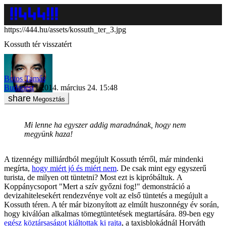
https://444.hu/assets/kossuth_ter_3.jpg
Kossuth tér visszatért
Botos Tamás
Budapest
2014. március 24. 15:48
Megosztás
Mi lenne ha egyszer addig maradnának, hogy nem
megyünk haza!
A tizennégy milliárdból megújult Kossuth térről, már mindenki
megírta,
hogy miért jó és miért nem
. De csak mint egy egyszerű
turista, de milyen ott tüntetni? Most ezt is kipróbáltuk. A
Koppánycsoport "Mert a szív győzni fog!" demonstráció a
devizahitelesekért rendezvénye volt az első tüntetés a megújult a
Kossuth téren. A tér már bizonyított az elmúlt huszonnégy év során,
hogy kiválóan alkalmas tömegtüntetések megtartására. 89-ben egy
egész köztársaságot kiáltottak ki rajta
, a taxisblokádnál Horváth