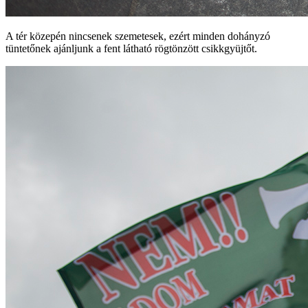
A tér közepén nincsenek szemetesek, ezért minden dohányzó
tüntetőnek ajánljunk a fent látható rögtönzött csikkgyüjtőt.