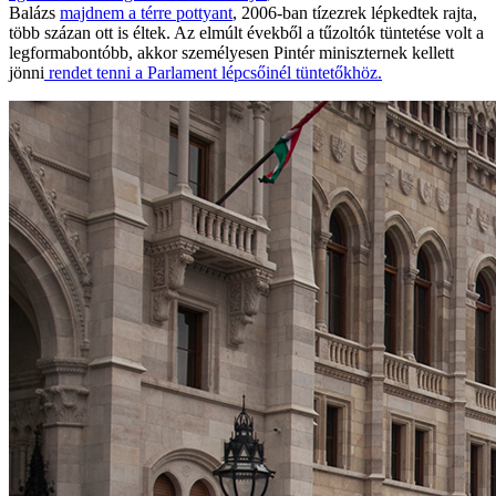
Balázs
majdnem a térre pottyant
, 2006-ban tízezrek lépkedtek rajta,
több százan ott is éltek. Az elmúlt évekből a tűzoltók tüntetése volt a
legformabontóbb, akkor személyesen Pintér miniszternek kellett
jönni
rendet tenni a Parlament lépcsőinél tüntetőkhöz.