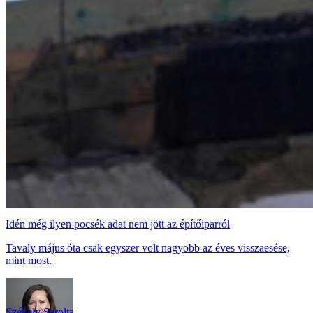
Idén még ilyen pocsék adat nem jött az építőiparról
Tavaly május óta csak egyszer volt nagyobb az éves visszaesése,
mint most.
Székely Sarolta