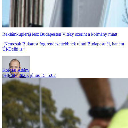
Reklámkupleráj lesz Budapesten Vitézy szerint a kormány miatt
„Nemcsak Bukarest fog rendezettebbnek tűnni Budapestnél, hanem
Új-Delhi is.”
Kolozsi Ádám
belföld
2025. július 15. 5:02