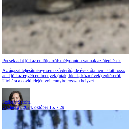
Pocsék adat jött az építőiparról: mélyponton vannak az útépítések
Az ágazat teljesítménye sem szívderítő, de évek óta nem látott rossz
adat jött az egyéb építmények (utak, hidak, közművek) építéséről.
Utoljára a covid idején volt ennyire rossz a helyzet.
Székely Sarolta
gazdaság
2024. október 15. 7:29