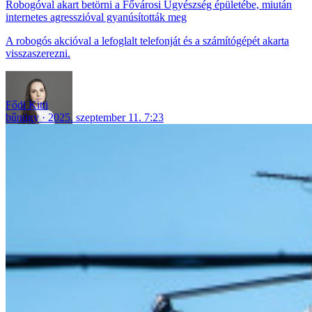
Robogóval akart betörni a Fővárosi Ügyészség épületébe, miután
internetes agresszióval gyanúsították meg
A robogós akcióval a lefoglalt telefonját és a számítógépét akarta
visszaszerezni.
Fődi Kitti
bűnügy
2025. szeptember 11. 7:23