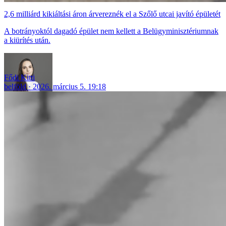
2,6 milliárd kikiáltási áron árvereznék el a Szőlő utcai javító épületét
A botrányoktól dagadó épület nem kellett a Belügyminisztériumnak
a kiürítés után.
Fődi Kitti
belföld
2026. március 5. 19:18