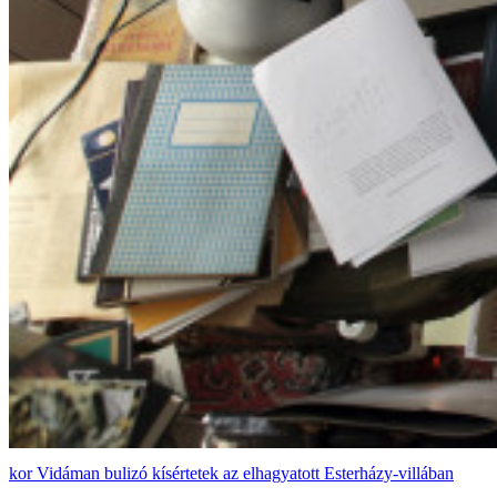
Vidáman bulizó kísértetek az elhagyatott Esterházy-villában