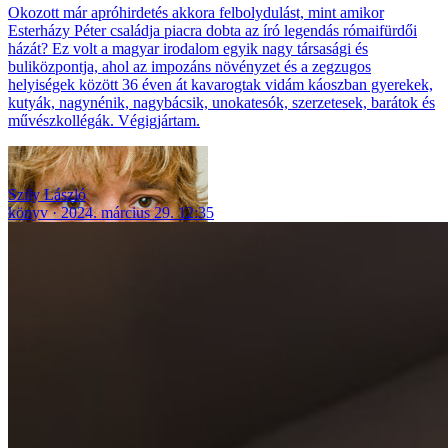
Okozott már apróhirdetés akkora felbolydulást, mint amikor
Esterházy Péter családja piacra dobta az író legendás rómaifürdői
házát? Ez volt a magyar irodalom egyik nagy társasági és
buliközpontja, ahol az impozáns növényzet és a zegzugos
helyiségek között 36 éven át kavarogtak vidám káoszban gyerekek,
kutyák, nagynénik, nagybácsik, unokatesók, szerzetesek, barátok és
művészkollégák. Végigjártam.
Szily László
könyv
2024. március 29. 12:35