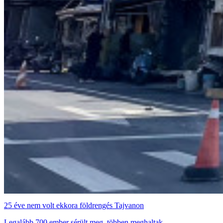
25 éve nem volt ekkora földrengés Tajvanon
Legalább 700 ember sérült meg, többen meghaltak.